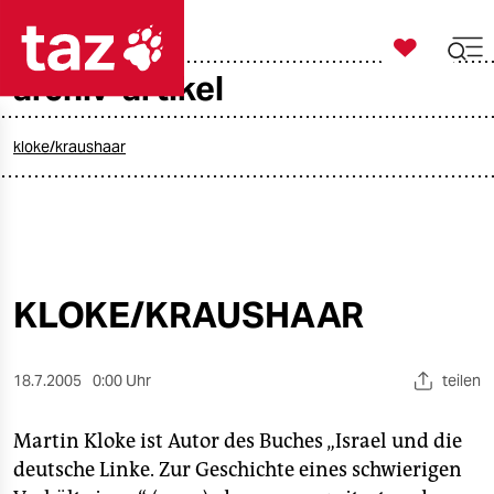

taz zahl ich
archiv-artikel

taz zahl ich
taz zahl ich
kloke/kraushaar
themen
politik
öko
KLOKE/KRAUSHAAR
gesellschaft
18.7.2005
0:00 Uhr
teilen
kultur
Martin Kloke ist Autor des Buches „Israel und die
sport
deutsche Linke. Zur Geschichte eines schwierigen