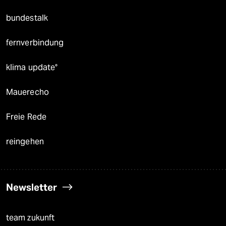
bundestalk
fernverbindung
klima update°
Mauerecho
Freie Rede
reingehen
Newsletter
team zukunft