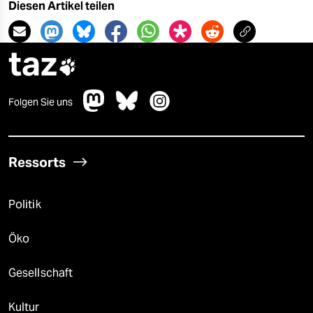
epaper login
Diesen Artikel teilen
taz

Folgen Sie uns
Ressorts
Politik
Öko
Gesellschaft
Kultur