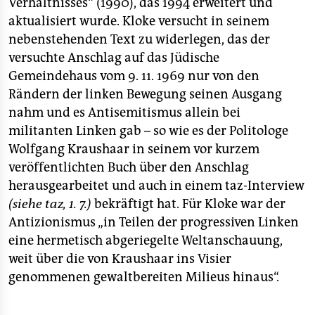
berlin
Verhältnisses“ (1990), das 1994 erweitert und
aktualisiert wurde. Kloke versucht in seinem
nord
nebenstehenden Text zu widerlegen, das der
versuchte Anschlag auf das Jüdische
wahrheit
Gemeindehaus vom 9. 11. 1969 nur von den
verlag
Rändern der linken Bewegung seinen Ausgang
nahm und es Antisemitismus allein bei
verlag
militanten Linken gab – so wie es der Politologe
Wolfgang Kraushaar in seinem vor kurzem
veranstaltungen
veröffentlichten Buch über den Anschlag
shop
herausgearbeitet und auch in einem taz-Interview
(siehe taz, 1. 7.)
bekräftigt hat. Für Kloke war der
fragen & hilfe
Antizionismus „in Teilen der progressiven Linken
unterstützen
eine hermetisch abgeriegelte Weltanschauung,
weit über die von Kraushaar ins Visier
abo
genommenen gewaltbereiten Milieus hinaus“.
genossenschaft