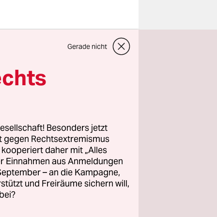
Gerade nicht
echts
wahlen
sind.
h und vor
esellschaft! Besonders jetzt
rt gegen Rechtsextremismus
lles
z kooperiert daher mit „Alles
 linke,
ller Einnahmen aus Anmeldungen
ür deren
. September – an die Kampagne,
rstützt und Freiräume sichern will,
n, frei
bei?
ngagement.
e unsere