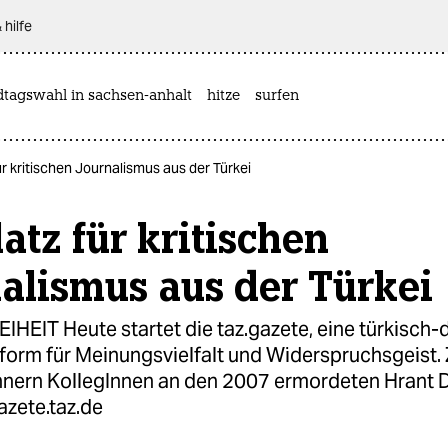
 hilfe
dtagswahl in sachsen-anhalt
hitze
surfen
ür kritischen Journalismus aus der Türkei
latz für kritischen
alismus aus der Türkei
HEIT Heute startet die taz.gazete, eine türkisch
tform für Meinungsvielfalt und Widerspruchsgeist.
innern KollegInnen an den 2007 ermordeten Hrant 
azete.taz.de