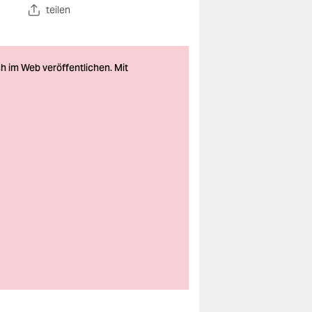
teilen
Im Kampf für die
Pressefreiheit:
Protestaktion nach
staatlichen
Repressalien gegen
prokurdische Medien
2016 in Istanbul
Foto: Guy
Martin/Panos