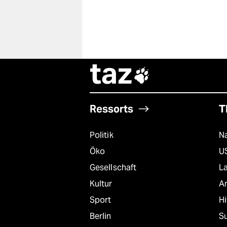
taz

Ressorts
T
Politik
Na
Öko
U
Gesellschaft
L
Kultur
A
Sport
Hi
Berlin
S