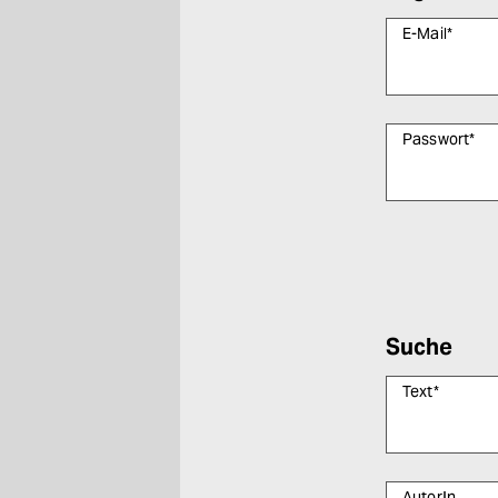
E-Mail
*
Passwort
*
Bitte füllen Sie
Suche
Text
*
AutorIn