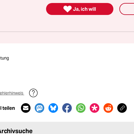

Ja, ich will
nterstützen
itung
ehlerhinweis
 teilen
Archivsuche