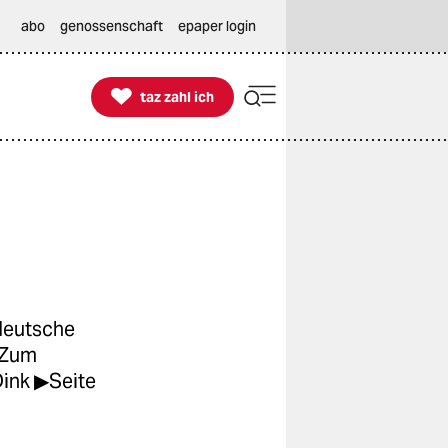
abo
genossenschaft
epaper login

taz zahl ich
taz zahl ich
-deutsche
 Zum
Dink ▶Seite