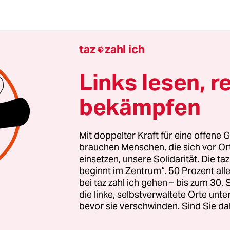
taz
zahl ich

gierten stärken
Links lesen, r
nde Erfolg der AfD bei den kommenden Landtags
bekämpfen
 stark rechtsextreme Kräfte inzwischen geworden 
zt braucht es Zusammenhalt und Solidarität. Auc
Mit doppelter Kraft für eine offene G
en Menschen, die sich vor Ort für eine starke
brauchen Menschen, die sich vor O
schaft einsetzen. Die taz kooperiert deshalb mit "A
einsetzen, unsere Solidarität. Die ta
 Zentrum". Die Kampagne unterstützt bundesweit
beginnt im Zentrum“. 50 Prozent a
altete Orte und baut einen solidarischen Fonds f
bei taz zahl ich gehen – bis zum 30
die linke, selbstverwaltete Orte unte
Erhalt auf. Eine offene Gesellschaft braucht gute
bevor sie verschwinden. Sind Sie da
en Journalismus – und zivilgesellschaftliches E
 auch? Dann machen Sie mit und unterstützen Si