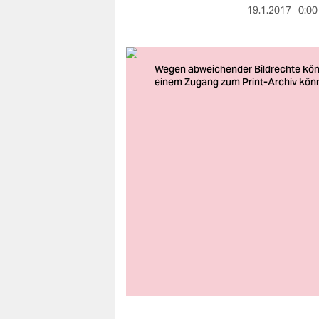
berlin
19.1.2017
0:00
nord
wahrheit
verlag
verlag
veranstaltungen
shop
fragen & hilfe
unterstützen
abo
genossenschaft