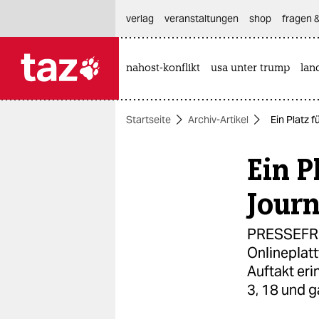
hautnavigation anspringen
hauptinhalt anspringen
footer anspringen
verlag
veranstaltungen
shop
fragen &
nahost-konflikt
usa unter trump
lan

taz zahl ich
taz zahl ich
Startseite
Archiv-Artikel
Ein Platz f
themen
Ein P
politik
öko
Journ
gesellschaft
PRESSEFREI
Onlineplat
kultur
Auftakt er
sport
3, 18 und g