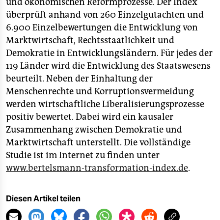
berlin
und ökonomischen Reformprozesse. Der Index
überprüft anhand von 260 Einzelgutachten und
nord
6.900 Einzelbewertungen die Entwicklung von
Marktwirtschaft, Rechtsstaatlichkeit und
wahrheit
Demokratie in Entwicklungsländern. Für jedes der
verlag
119 Länder wird die Entwicklung des Staatswesens
beurteilt. Neben der Einhaltung der
verlag
Menschenrechte und Korruptionsvermeidung
werden wirtschaftliche Liberalisierungsprozesse
veranstaltungen
positiv bewertet. Dabei wird ein kausaler
shop
Zusammenhang zwischen Demokratie und
Marktwirtschaft unterstellt. Die vollständige
fragen & hilfe
Studie ist im Internet zu finden unter
unterstützen
www.bertelsmann-transformation-index.de
.
abo
Diesen Artikel teilen
genossenschaft