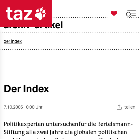

taz zahl ich
archiv-artikel

taz zahl ich
taz zahl ich
der index
themen
politik
öko
Der Index
gesellschaft
7.10.2005
0:00 Uhr
teilen
kultur
Politikexperten untersuchenfür die Bertelsmann-
sport
Stiftung alle zwei Jahre die globalen politischen