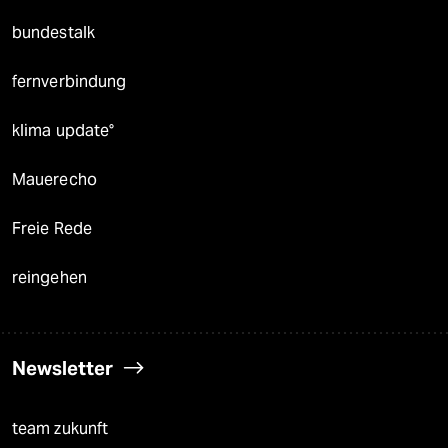
bundestalk
fernverbindung
klima update°
Mauerecho
Freie Rede
reingehen
Newsletter
team zukunft