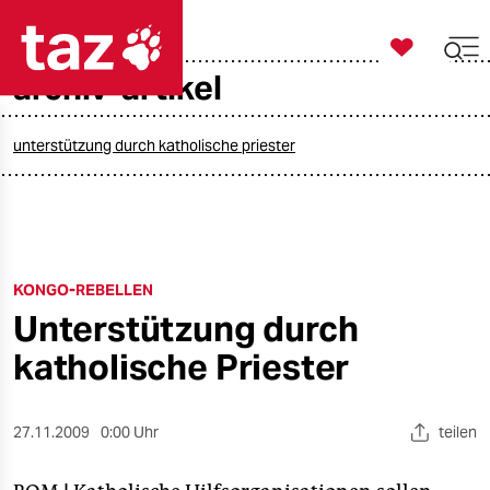

taz zahl ich
archiv-artikel

taz zahl ich
taz zahl ich
unterstützung durch katholische priester
themen
politik
KONGO-REBELLEN
öko
Unterstützung durch
gesellschaft
katholische Priester
kultur
27.11.2009
0:00 Uhr
teilen
sport