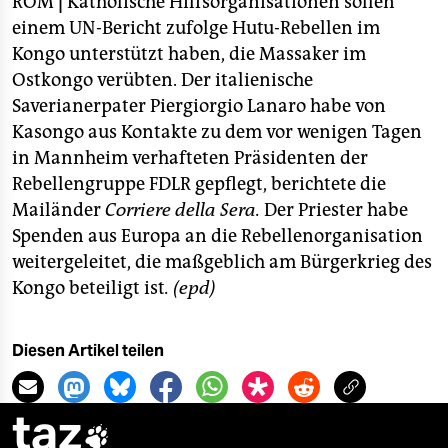
berlin
ROM
|
Katholische Hilfsorganisationen sollen
einem UN-Bericht zufolge Hutu-Rebellen im
nord
Kongo unterstützt haben, die Massaker im
Ostkongo verübten. Der italienische
wahrheit
Saverianerpater Piergiorgio Lanaro habe von
Kasongo aus Kontakte zu dem vor wenigen Tagen
verlag
in Mannheim verhafteten Präsidenten der
verlag
Rebellengruppe FDLR gepflegt, berichtete die
Mailänder
Corriere della Sera.
Der Priester habe
veranstaltungen
Spenden aus Europa an die Rebellenorganisation
shop
weitergeleitet, die maßgeblich am Bürgerkrieg des
Kongo beteiligt ist
. (epd)
fragen & hilfe
unterstützen
Diesen Artikel teilen
abo
taz
genossenschaft
