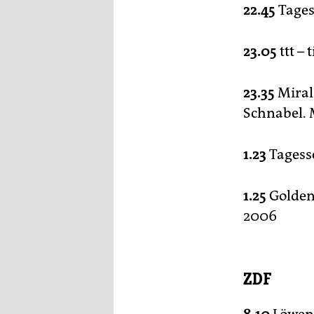
22.45
Tage
23.05
ttt –
23.35
Miral.
Schnabel. 
1.23
Tagess
1.25
Golden 
2006
ZDF