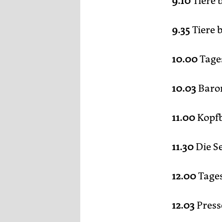
9.10
Tiere 
epaper login
9.35
Tiere 
10.00
Tage
10.03
Baro
11.00
Kopfb
11.30
Die S
12.00
Tage
12.03
Press