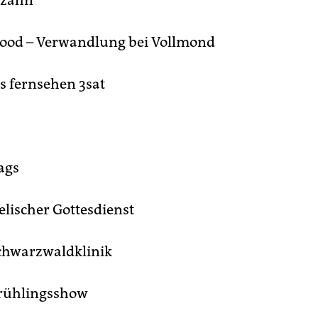
zahn
ood – Verwandlung bei Vollmond
 fernsehen 3sat
ags
lischer Gottesdienst
chwarzwaldklinik
rühlingsshow