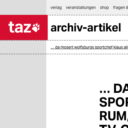
hautnavigation anspringen
hauptinhalt anspringen
footer anspringen
verlag
veranstaltungen
shop
fragen &
archiv-artikel

taz zahl ich
taz zahl ich
… da mosert wolfsburgs sportchef klaus allo
themen
politik
öko
… D
gesellschaft
SPO
kultur
RUM,
sport