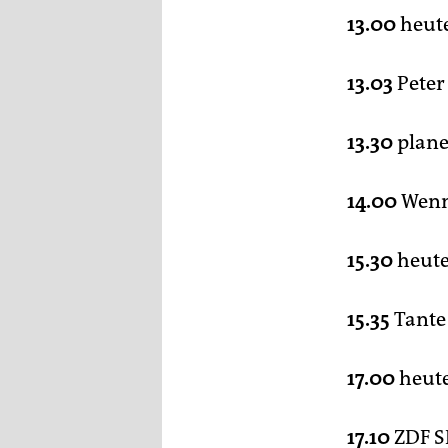
13.00
heut
13.03
Peter
13.30
plane
14.00
Wenn 
15.30
heut
15.35
Tante
17.00
heut
17.10
ZDF S