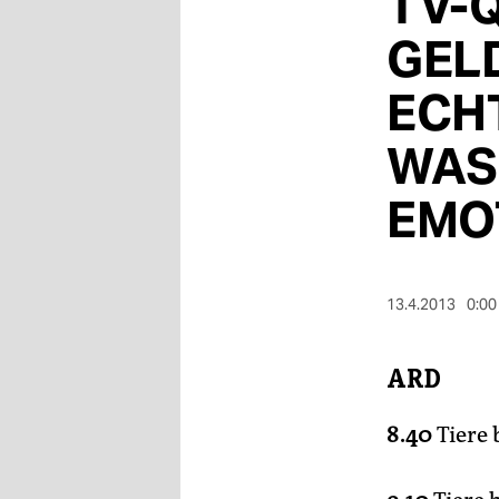
TV-
berlin
GEL
nord
ECHT
wahrheit
WAS 
verlag
verlag
EMO
veranstaltungen
shop
13.4.2013
0:00
fragen & hilfe
unterstützen
ARD
abo
8.40
Tiere 
genossenschaft