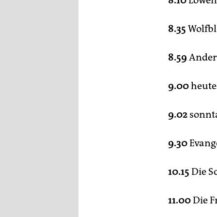
8.10
Löwen
8.35
Wolfbl
8.59
Anders
9.00
heute
9.02
sonnt
9.30
Evange
10.15
Die S
11.00
Die F