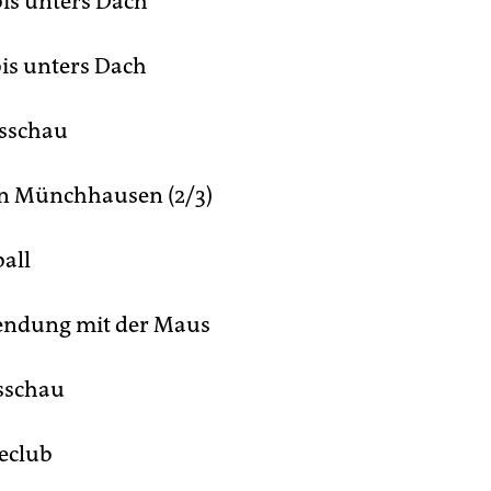
bis unters Dach
bis unters Dach
sschau
n Münchhausen (2/3)
all
endung mit der Maus
sschau
eclub