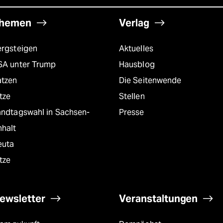
hemen
Verlag
ergsteigen
Aktuelles
SA unter Trump
Hausblog
atzen
Die Seitenwende
tze
Stellen
andtagswahl in Sachsen-
Presse
nhalt
euta
tze
ewsletter
Veranstaltungen