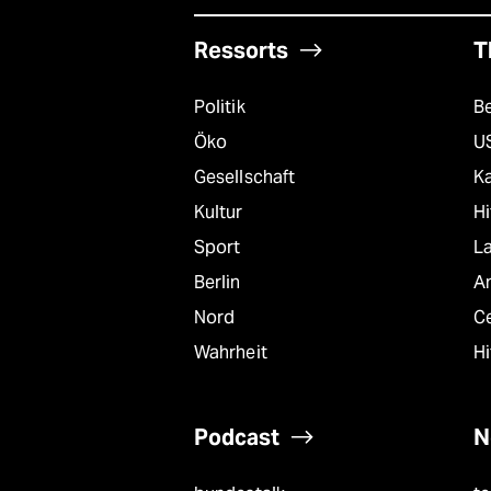
epaper login
Ressorts
T
Politik
B
Öko
U
Gesellschaft
K
Kultur
Hi
Sport
L
Berlin
A
Nord
C
Wahrheit
Hi
Podcast
N