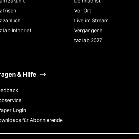
eam zukunft
Demnächst
z frisch
Vor Ort
z zahl ich
Live im Stream
z lab Infobrief
Vergangene
taz lab 2027
ragen & Hilfe
eedback
boservice
Paper Login
ownloads für Abonnierende