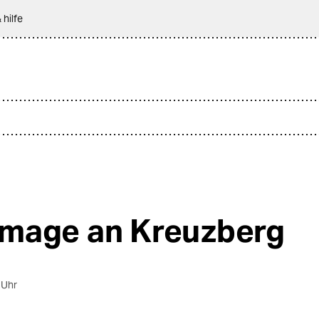
 hilfe
age an Kreuzberg
 Uhr