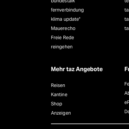
bundestalk
t
fernverbindung
ta
klima update°
ta
Mauerecho
ta
Freie Rede
reingehen
Mehr taz Angebote
F
F
Reisen
A
Kantine
e
Shop
D
Anzeigen