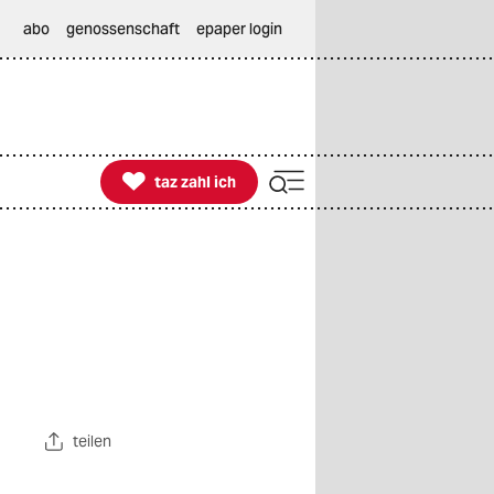
abo
genossenschaft
epaper login

taz zahl ich
taz zahl ich
teilen