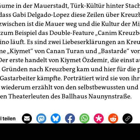
ume in der Mauerstadt, Türk-Kültür hinter Stach
 dass Gabi Delgado-Lopez diese Zeilen über Kreuz
nzwischen ist die Mauer weg und die Kultur der M
a, zum Beispiel das Double-Feature „Canim Kreuzbe
ino läuft. Es sind zwei Liebeserklärungen an Kreu
me „Kiymet“ von Canan Turan und „Bastarde“ von
Der erste handelt von Kiymet Özdemir, die einst 
n Gründen nach Kreuzberg kam und hier für die p
Gastarbeiter kämpfte. Porträtiert wird sie von ihr
 wiederum erzählt von den selbstbewussten und
hen Theaterleuten des Ballhaus Naunynstraße.
 teilen