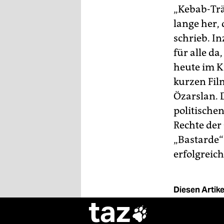
berlin
„Kebab-Trä
nord
lange her,
schrieb. I
wahrheit
für alle d
heute im K
verlag
kurzen Fil
verlag
Özarslan. 
veranstaltungen
politische
Rechte der 
shop
„Bastarde“
fragen & hilfe
erfolgreic
unterstützen
abo
Diesen Artikel
taz
genossenschaft
