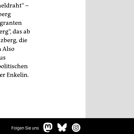
eldraht“ –
berg
igranten
rg“, das ab
zberg, die
 Also
aus
olitischen
er Enkelin.
Folgen Sie uns