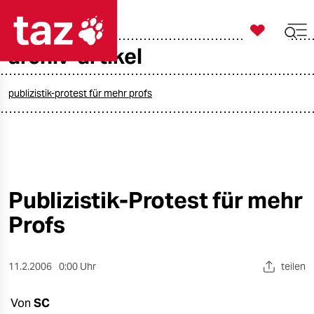

taz zahl ich
archiv-artikel

taz zahl ich
taz zahl ich
publizistik-protest für mehr profs
themen
politik
öko
Publizistik-Protest für mehr
Profs
gesellschaft
kultur
11.2.2006
0:00 Uhr
teilen
sport
Von
SC