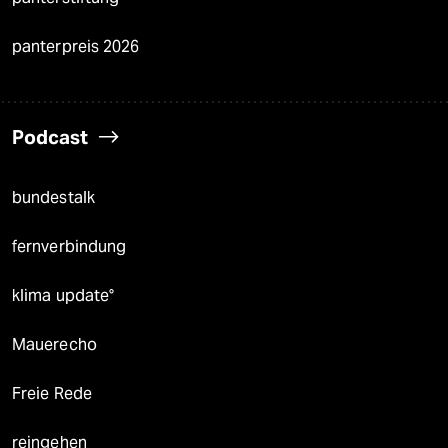
panterpreis 2026
Podcast
bundestalk
fernverbindung
klima update°
Mauerecho
Freie Rede
reingehen