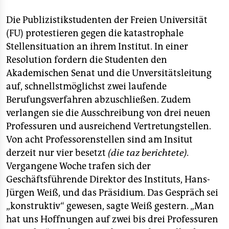
berlin
Die Publizistikstudenten der Freien Universität
nord
(FU) protestieren gegen die katastrophale
wahrheit
Stellensituation an ihrem Institut. In einer
Resolution fordern die Studenten den
verlag
Akademischen Senat und die Unversitätsleitung
auf, schnellstmöglichst zwei laufende
verlag
Berufungsverfahren abzuschließen. Zudem
veranstaltungen
verlangen sie die Ausschreibung von drei neuen
Professuren und ausreichend Vertretungstellen.
shop
Von acht Professorenstellen sind am Insitut
fragen & hilfe
derzeit nur vier besetzt
(die taz berichtete).
Vergangene Woche trafen sich der
unterstützen
Geschäftsführende Direktor des Instituts, Hans-
abo
Jürgen Weiß, und das Präsidium. Das Gespräch sei
„konstruktiv“ gewesen, sagte Weiß gestern. „Man
genossenschaft
hat uns Hoffnungen auf zwei bis drei Professuren