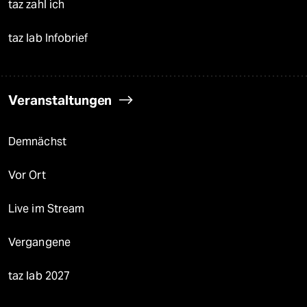
taz zahl ich
taz lab Infobrief
Veranstaltungen
Demnächst
Vor Ort
Live im Stream
Vergangene
taz lab 2027