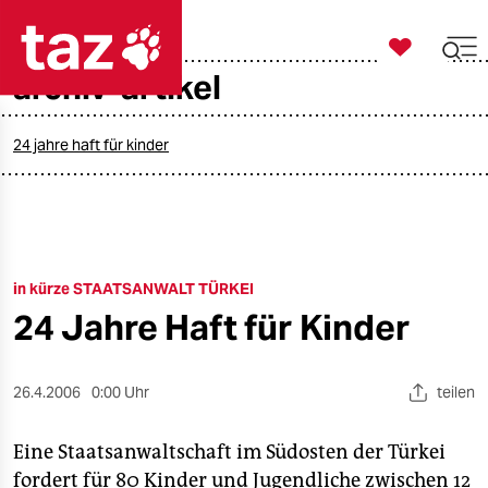

taz zahl ich
archiv-artikel

taz zahl ich
taz zahl ich
24 jahre haft für kinder
themen
politik
in kürze STAATSANWALT TÜRKEI
öko
24 Jahre Haft für Kinder
gesellschaft
kultur
26.4.2006
0:00 Uhr
teilen
sport
Eine Staatsanwaltschaft im Südosten der Türkei
fordert für 80 Kinder und Jugendliche zwischen 12