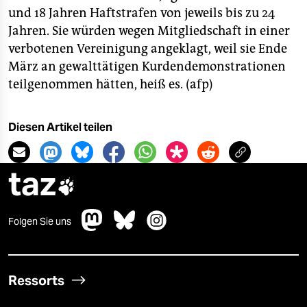
berlin
und 18 Jahren Haftstrafen von jeweils bis zu 24
nord
Jahren. Sie würden wegen Mitgliedschaft in einer
verbotenen Vereinigung angeklagt, weil sie Ende
wahrheit
März an gewalttätigen Kurdendemonstrationen
teilgenommen hätten, heiß es. (afp)
verlag
verlag
Diesen Artikel teilen
veranstaltungen
taz
shop

fragen & hilfe
Folgen Sie uns
unterstützen
abo
Ressorts
genossenschaft