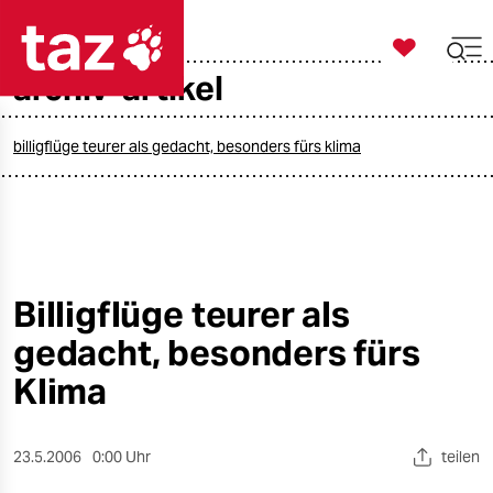

taz zahl ich
archiv-artikel

taz zahl ich
taz zahl ich
billigflüge teurer als gedacht, besonders fürs klima
themen
politik
öko
Billigflüge teurer als
gedacht, besonders fürs
gesellschaft
Klima
kultur
sport
23.5.2006
0:00 Uhr
teilen