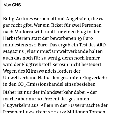
berlin
Von
CHS
nord
Billig-Airlines werben oft mit Angeboten, die es
wahrheit
gar nicht gibt. Wer ein Ticket für zwei Personen
nach Mallorca will, zahlt für einen Flug in den
verlag
Herbstferien statt der beworbenen 19 Euro
verlag
mindestens 250 Euro. Das ergab ein Test des ARD-
Magazins „Plusminus“. Umweltverbände halten
veranstaltungen
auch das noch für zu wenig, denn noch immer
shop
wird der Flugtreibstoff Kerosin nicht besteuert.
Wegen des Klimawandels fordert der
fragen & hilfe
Umweltverband Nabu, den gesamten Flugverkehr
unterstützen
in den CO
-Emissionshandel einzubeziehen.
2
Bisher ist nur der Inlandsverkehr dabei – der
abo
mache aber nur 10 Prozent des gesamten
genossenschaft
Flugverkehrs aus. Allein in der EU verursachte der
Personenflugverkehr 2005 133 Millionen Tonnen