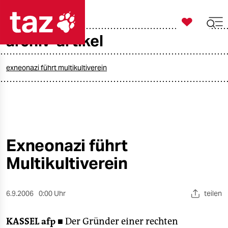

taz zahl ich
archiv-artikel

taz zahl ich
taz zahl ich
exneonazi führt multikultiverein
themen
politik
öko
Exneonazi führt
Multikultiverein
gesellschaft
kultur
6.9.2006
0:00 Uhr
teilen
sport
KASSEL
afp ■
Der Gründer einer rechten