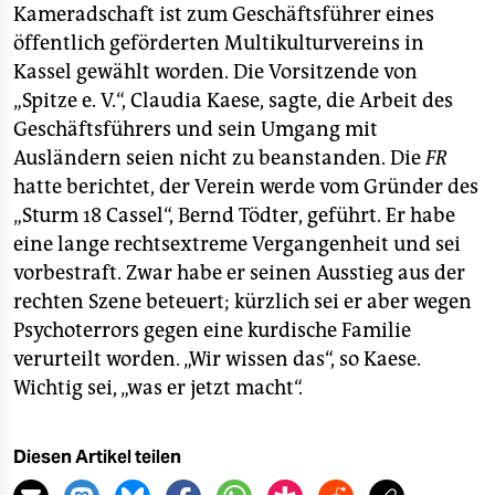
berlin
Kameradschaft ist zum Geschäftsführer eines
öffentlich geförderten Multikulturvereins in
nord
Kassel gewählt worden. Die Vorsitzende von
wahrheit
„Spitze e. V.“, Claudia Kaese, sagte, die Arbeit des
Geschäftsführers und sein Umgang mit
verlag
Ausländern seien nicht zu beanstanden. Die
FR
hatte berichtet, der Verein werde vom Gründer des
verlag
„Sturm 18 Cassel“, Bernd Tödter, geführt. Er habe
veranstaltungen
eine lange rechtsextreme Vergangenheit und sei
vorbestraft. Zwar habe er seinen Ausstieg aus der
shop
rechten Szene beteuert; kürzlich sei er aber wegen
fragen & hilfe
Psychoterrors gegen eine kurdische Familie
verurteilt worden. „Wir wissen das“, so Kaese.
unterstützen
Wichtig sei, „was er jetzt macht“.
abo
genossenschaft
Diesen Artikel teilen