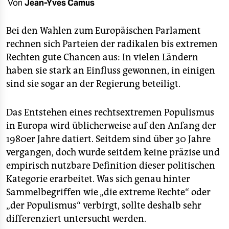
berlin
Von
Jean-Yves Camus
nord
Bei den Wahlen zum Europäischen Parlament
rechnen sich Parteien der radikalen bis extremen
wahrheit
Rechten gute Chancen aus: In vielen Ländern
verlag
haben sie stark an Einfluss gewonnen, in einigen
sind sie sogar an der Regierung beteiligt.
verlag
veranstaltungen
Das Entstehen eines rechtsextremen Populismus
in Europa wird üblicherweise auf den Anfang der
shop
1980er Jahre datiert. Seitdem sind über 30 Jahre
fragen & hilfe
vergangen, doch wurde seitdem keine präzise und
empirisch nutzbare Definition dieser politischen
unterstützen
Kategorie erarbeitet. Was sich genau hinter
abo
Sammelbegriffen wie „die extreme Rechte“ oder
„der Populismus“ verbirgt, sollte deshalb sehr
genossenschaft
differenziert untersucht werden.