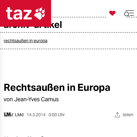

taz zahl ich
archiv-artikel

taz zahl ich
taz zahl ich
rechtsaußen in europa
themen
politik
öko
Rechtsaußen in Europa
gesellschaft
von Jean-Yves Camus
kultur
LMd
14.3.2014
0:00 Uhr
teilen
sport