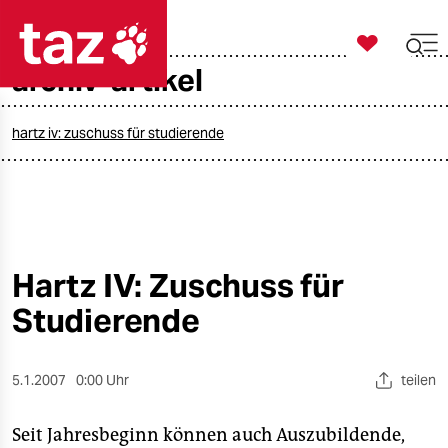

taz zahl ich
archiv-artikel

taz zahl ich
taz zahl ich
hartz iv: zuschuss für studierende
themen
politik
öko
Hartz IV: Zuschuss für
Studierende
gesellschaft
kultur
5.1.2007
0:00 Uhr
teilen
sport
Seit Jahresbeginn können auch Auszubildende,