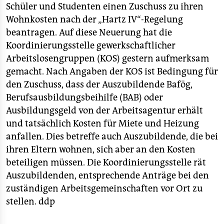
berlin
Schüler und Studenten einen Zuschuss zu ihren
Wohnkosten nach der „Hartz IV“-Regelung
nord
beantragen. Auf diese Neuerung hat die
wahrheit
Koordinierungsstelle gewerkschaftlicher
Arbeitslosengruppen (KOS) gestern aufmerksam
verlag
gemacht. Nach Angaben der KOS ist Bedingung für
den Zuschuss, dass der Auszubildende Bafög,
verlag
Berufsausbildungsbeihilfe (BAB) oder
veranstaltungen
Ausbildungsgeld von der Arbeitsagentur erhält
und tatsächlich Kosten für Miete und Heizung
shop
anfallen. Dies betreffe auch Auszubildende, die bei
fragen & hilfe
ihren Eltern wohnen, sich aber an den Kosten
beteiligen müssen. Die Koordinierungsstelle rät
unterstützen
Auszubildenden, entsprechende Anträge bei den
abo
zuständigen Arbeitsgemeinschaften vor Ort zu
stellen.
ddp
genossenschaft