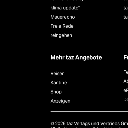
klima update°
ta
Mauerecho
ta
Freie Rede
reingehen
Mehr taz Angebote
F
F
Reisen
A
Kantine
e
Shop
D
Anzeigen
© 2026 taz Verlags und Vertriebs G