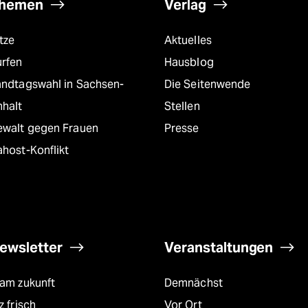
hemen
Verlag
tze
Aktuelles
urfen
Hausblog
andtagswahl in Sachsen-
Die Seitenwende
nhalt
Stellen
ewalt gegen Frauen
Presse
host-Konflikt
ewsletter
Veranstaltungen
eam zukunft
Demnächst
z frisch
Vor Ort