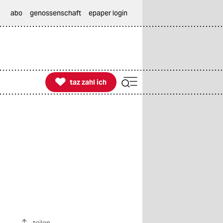
abo
genossenschaft
epaper login

taz zahl ich
taz zahl ich