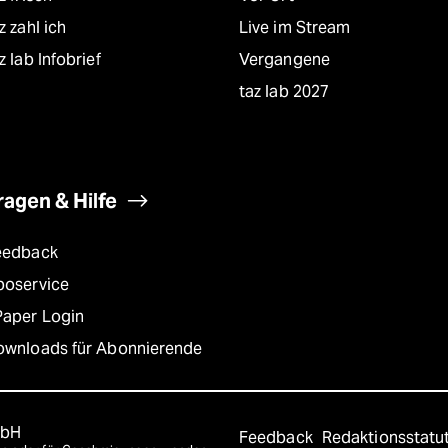
z zahl ich
Live im Stream
z lab Infobrief
Vergangene
taz lab 2027
ragen & Hilfe
eedback
boservice
Paper Login
ownloads für Abonnierende
mbH
Feedback
Redaktionsstatu