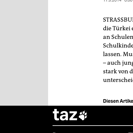
berlin
17.9.2014
0:00
nord
STRASSBU
wahrheit
die Türkei
an Schulen
verlag
Schulkinde
verlag
lassen. Mu
– auch jun
veranstaltungen
stark von 
shop
unterschei
fragen & hilfe
unterstützen
Diesen Artikel
taz
abo

genossenschaft