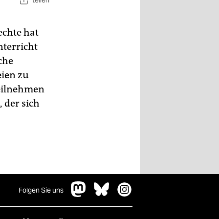
teilen
chte hat
nterricht
che
eien zu
teilnehmen
 der sich
Folgen Sie uns