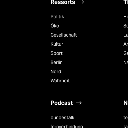
epaper login
Ressorts
T
Politik
Hi
Öko
S
Gesellschaft
L
Kultur
A
Sport
G
Berlin
Na
Nord
Wahrheit
Podcast
N
bundestalk
t
fernverbindung
ta