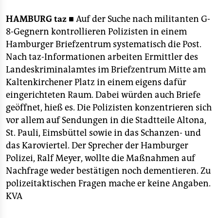
berlin
HAMBURG
taz ■
Auf der Suche nach militanten G-
nord
8-Gegnern kontrollieren Polizisten in einem
wahrheit
Hamburger Briefzentrum systematisch die Post.
Nach taz-Informationen arbeiten Ermittler des
verlag
Landeskriminalamtes im Briefzentrum Mitte am
Kaltenkirchener Platz in einem eigens dafür
verlag
eingerichteten Raum. Dabei würden auch Briefe
veranstaltungen
geöffnet, hieß es. Die Polizisten konzentrieren sich
vor allem auf Sendungen in die Stadtteile Altona,
shop
St. Pauli, Eimsbüttel sowie in das Schanzen- und
fragen & hilfe
das Karoviertel. Der Sprecher der Hamburger
Polizei, Ralf Meyer, wollte die Maßnahmen auf
unterstützen
Nachfrage weder bestätigen noch dementieren. Zu
abo
polizeitaktischen Fragen mache er keine Angaben.
KVA
genossenschaft