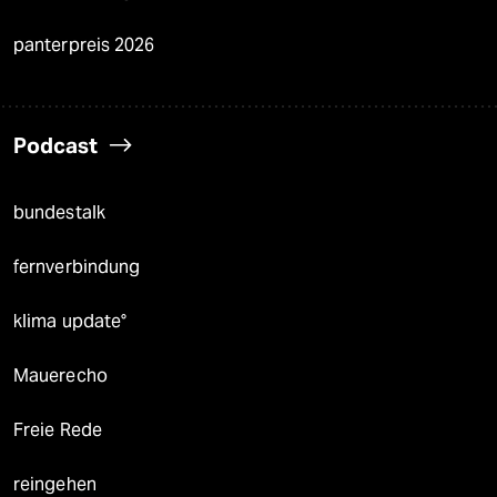
panterpreis 2026
Podcast
bundestalk
fernverbindung
klima update°
Mauerecho
Freie Rede
reingehen