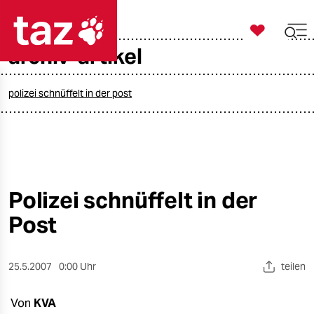

taz zahl ich
archiv-artikel

taz zahl ich
taz zahl ich
polizei schnüffelt in der post
themen
politik
öko
Polizei schnüffelt in der
Post
gesellschaft
kultur
25.5.2007
0:00 Uhr
teilen
sport
Von
KVA