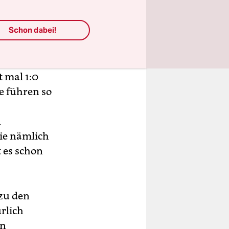
e man auf
euler haust
Schon dabei!
tartigen
 mal 1:0
ie führen so
n
die nämlich
 es schon
 zu den
rlich
on