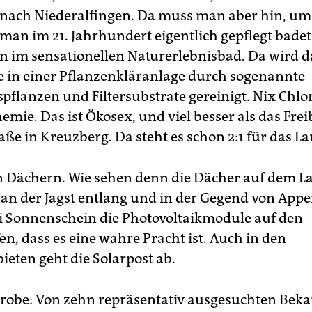
nach Niederalfingen. Da muss man aber hin, um
 man im 21. Jahrhundert eigentlich gepflegt badet
im sensationellen Naturerlebnisbad. Da wird d
e in einer Pflanzenkläranlage durch sogenannte
spflanzen und Filtersubstrate gereinigt. Nix Chlo
emie. Das ist Ökosex, und viel besser als das Frei
ße in Kreuzberg. Da steht es schon 2:1 für das La
en Dächern. Wie sehen denn die Dächer auf dem L
n an der Jagst entlang und in der Gegend von App
i Sonnenschein die Photovoltaikmodule auf den
n, dass es eine wahre Pracht ist. Auch in den
eten geht die Solarpost ab.
probe: Von zehn repräsentativ ausgesuchten Bek