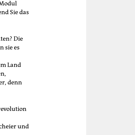
 Modul
end Sie das
ten? Die
n sie es
em Land
en,
ier, denn
revolution
cheier und