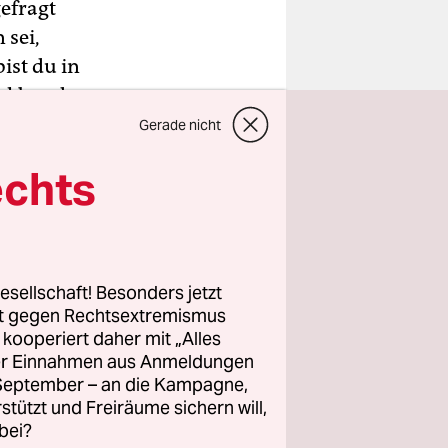
efragt
 sei,
ist du in
Rockband, wo
onne nicht
Gerade nicht
drücken,
echts
 bedeutet.
r gen
esellschaft! Besonders jetzt
r als einem
rt gegen Rechtsextremismus
d wo
z kooperiert daher mit „Alles
ller Einnahmen aus Anmeldungen
. September – an die Kampagne,
 oder
rstützt und Freiräume sichern will,
te Nacht
bei?
n der