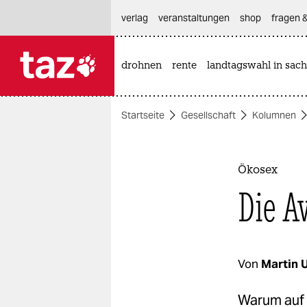
hautnavigation anspringen
hauptinhalt anspringen
footer anspringen
verlag
veranstaltungen
shop
fragen &
drohnen
rente
landtagswahl in sach

taz zahl ich
taz zahl ich
Startseite
Gesellschaft
Kolumnen
themen
politik
Ökosex
öko
Die A
gesellschaft
kultur
Von
Martin 
sport
Warum auf 