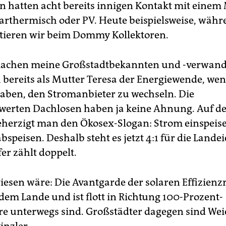
 hatten acht bereits innigen Kontakt mit einem
larthermisch oder PV. Heute beispielsweise, währ
tieren wir beim Dommy Kollektoren.
achen meine Großstadtbekannten und -verwand
 bereits als Mutter Teresa der Energiewende, wen
haben, den Stromanbieter zu wechseln. Die
werten Dachlosen haben ja keine Ahnung. Auf d
herzigt man den Ökosex-Slogan: Strom einspeis
speisen. Deshalb steht es jetzt 4:1 für die Lande
fer zählt doppelt.
esen wäre: Die Avantgarde der solaren Effizienz
dem Lande und ist flott in Richtung 100-Prozent-
e unterwegs sind. Großstädter dagegen sind Wei