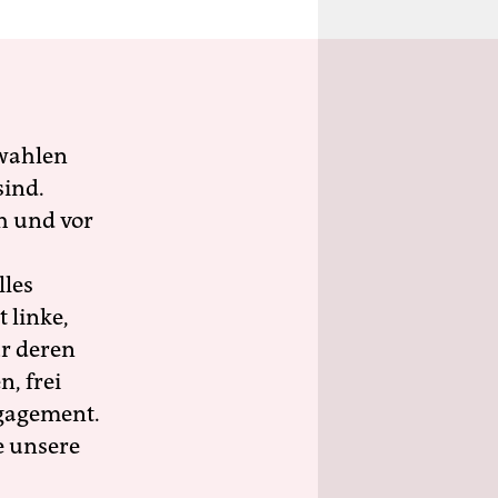
wahlen
sind.
h und vor
lles
 linke,
ür deren
n, frei
ngagement.
e unsere