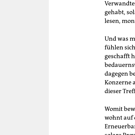
Verwandten
gehabt, so
lesen, mon
Und was m
fühlen sich
geschafft 
bedauerns
dagegen be
Konzerne ab
dieser Tref
Womit bewi
wohnt auf 
Erneuerbar