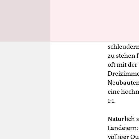
nächsten G
dem Dorf s
dem Augens
Neubauten 
schleudern
zu stehen f
oft mit de
Dreizimme
Neubauten 
eine hochm
1:1.
Natürlich 
Landeiern:
völliger Qu