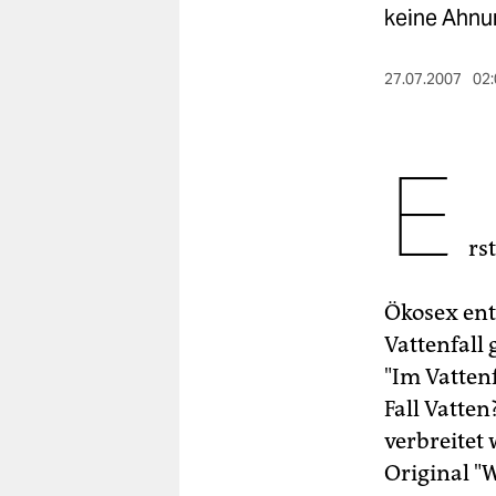
berlin
keine Ahnu
nord
27.07.2007
02:
wahrheit
verlag
E
verlag
veranstaltungen
rs
shop
Ökosex entw
fragen & hilfe
Vattenfall 
unterstützen
"Im Vattenf
Fall Vatte
abo
verbreitet
genossenschaft
Original "W