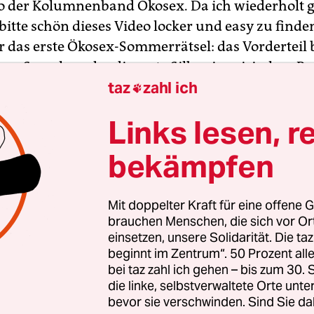
 der Kolumnenband Ökosex. Da ich wiederholt g
itte schön dieses Video locker und easy zu finden
 das erste Ökosex-Sommerrätsel: das Vorderteil b
en Sprache, oder die erste Silbe einer irischen 
taz
zahl ich
 immer eine Sonnenbrille trägt, auch wenn die S

d im Hinterteil ist das, worauf eilige Autofahrer 
Links lesen, r
um das Gegenteil der solaren Effizienzrevolution
"Ökosex-Sommerreise" und weiteren Rätseln.
bekämpfen
it dem Ökosexmobil von Maastricht 550 Kilomete
Mit doppelter Kraft für eine offene G
efahren mit einem Energieverbrauch von wenige
brauchen Menschen, die sich vor O
em Pflanzenöl pro Passagier, um zu ermitteln: Un
einsetzen, unsere Solidarität. Die ta
 schlägt in Deutschland das Herz der solaren
beginnt im Zentrum“. 50 Prozent a
bei taz zahl ich gehen – bis zum 30
evolution? Wer hat mehr kapiert: Großstadtnasen
die linke, selbstverwaltete Orte unte
Deshalb sind wir da, wo sich Jagst und Kocher gu
bevor sie verschwinden. Sind Sie da
sten von Württemberg. Beinah 100 Kilometer vo