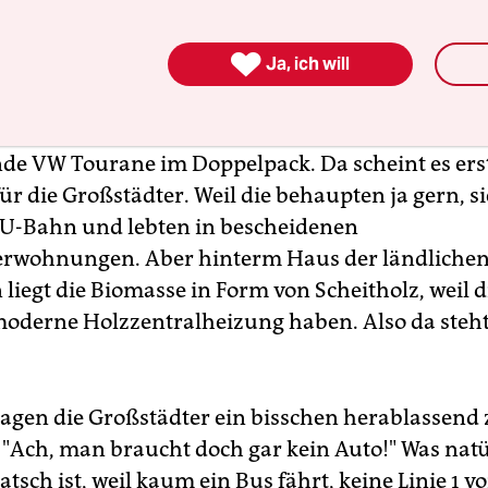
roßstadt entfernt. Wandernd gucken wir mal, wi
o wohnt. Die normale Familie beispielsweise in N

Ja, ich will
chein nach auf 250 Quadratkilometern in palas
mit Dreifachgarage. Die Einfahrten zieren CO
-
2
de VW Tourane im Doppelpack. Da scheint es erst
ür die Großstädter. Weil die behaupten ja gern, s
r U-Bahn und lebten in bescheidenen
rwohnungen. Aber hinterm Haus der ländliche
liegt die Biomasse in Form von Scheitholz, weil 
oderne Holzzentralheizung haben. Also da steht
sagen die Großstädter ein bisschen herablassend
 "Ach, man braucht doch gar kein Auto!" Was natü
atsch ist, weil kaum ein Bus fährt, keine Linie 1 v