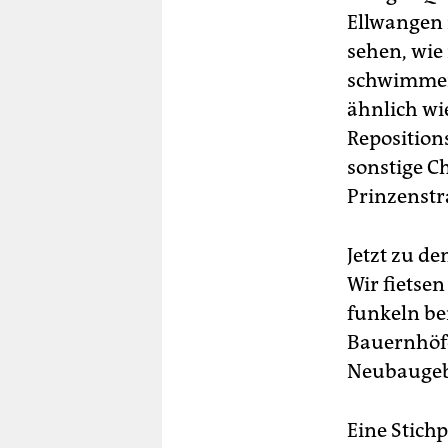
Ellwangen 
sehen, wie
schwimmen 
ähnlich wi
Reposition
sonstige Ch
Prinzenstra
Jetzt zu d
Wir fietse
funkeln be
Bauernhöfe
Neubaugebi
Eine Stich