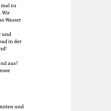
 mal zu
. Wir
as Wasser
r und
bad in der
nd!
and aus?
ensee
annten und