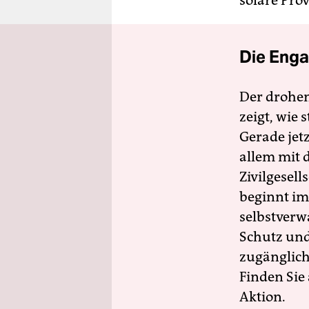
solare Prov
Die Enga
Der drohe
zeigt, wie
Gerade jet
allem mit d
Zivilgesell
beginnt im
selbstverw
Schutz und 
zugänglich
Finden Sie
Aktion.