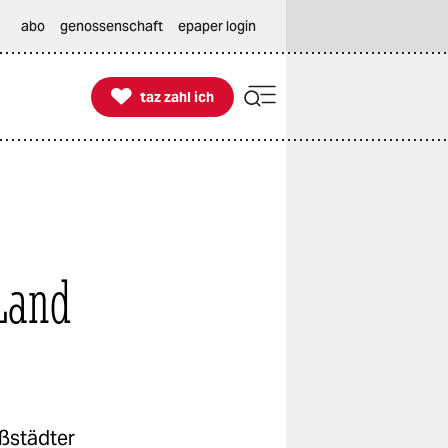
abo
genossenschaft
epaper login

taz zahl ich
taz zahl ich
Land
ßstädter