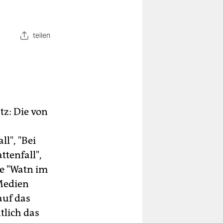
teilen
tz: Die von
l", "Bei
ttenfall",
ie "Watn im
 Medien
auf das
tlich das