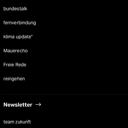
bundestalk
fernverbindung
klima update°
Mauerecho
Freie Rede
reingehen
Newsletter
team zukunft