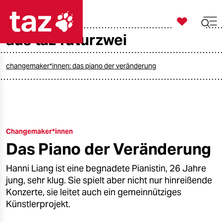

taz zahl ich
aus taz futurzwei

taz zahl ich
taz zahl ich
changemaker*innen: das piano der veränderung
themen
politik
Changemaker*innen
öko
Das Piano der Veränderung
gesellschaft
Hanni Liang ist eine begnadete Pianistin, 26 Jahre
kultur
jung, sehr klug. Sie spielt aber nicht nur hinreißende
Konzerte, sie leitet auch ein gemeinnütziges
sport
Künstlerprojekt.