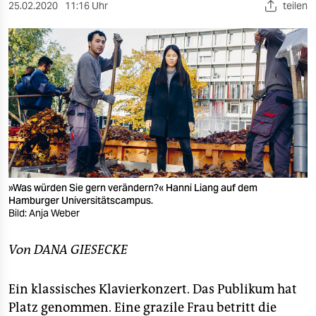
berlin
25.02.2020
11:16 Uhr
teilen
nord
wahrheit
verlag
verlag
veranstaltungen
shop
»Was würden Sie gern verändern?« Hanni Liang auf dem
Hamburger Universitätscampus.
fragen & hilfe
Bild: Anja Weber
unterstützen
Von DANA GIESECKE
abo
Ein klassisches Klavierkonzert. Das Publikum hat
genossenschaft
Platz genommen. Eine grazile Frau betritt die