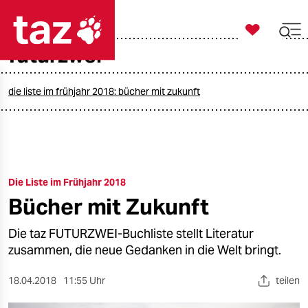

taz zahl ich
futurzwei

taz zahl ich
taz zahl ich
die liste im frühjahr 2018: bücher mit zukunft
themen
politik
Die Liste im Frühjahr 2018
öko
Bücher mit Zukunft
gesellschaft
Die taz FUTURZWEI-Buchliste stellt Literatur
kultur
zusammen, die neue Gedanken in die Welt bringt.
sport
18.04.2018
11:55 Uhr
teilen