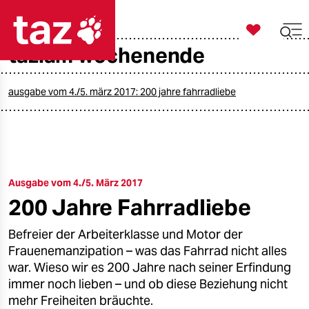

taz zahl ich
taz.am wochenende

taz zahl ich
taz zahl ich
ausgabe vom 4./5. märz 2017: 200 jahre fahrradliebe
themen
politik
Ausgabe vom 4./5. März 2017
öko
200 Jahre Fahrradliebe
gesellschaft
Befreier der Arbeiterklasse und Motor der
kultur
Frauenemanzipation – was das Fahrrad nicht alles
war. Wieso wir es 200 Jahre nach seiner Erfindung
sport
immer noch lieben – und ob diese Beziehung nicht
mehr Freiheiten bräuchte.