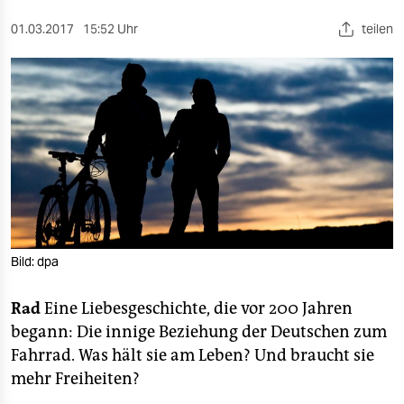
berlin
01.03.2017
15:52 Uhr
teilen
nord
wahrheit
verlag
verlag
veranstaltungen
shop
Bild: dpa
fragen & hilfe
unterstützen
Rad
Eine Liebesgeschichte, die vor 200 Jahren
begann: Die innige Beziehung der Deutschen zum
abo
Fahrrad. Was hält sie am Leben? Und braucht sie
genossenschaft
mehr Freiheiten?