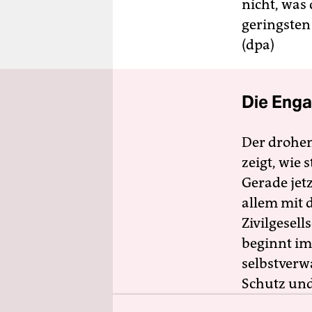
berlin
nicht, was 
geringsten
nord
(dpa)
wahrheit
verlag
Die Enga
verlag
Der drohe
veranstaltungen
zeigt, wie
shop
Gerade jet
allem mit d
fragen & hilfe
Zivilgesell
unterstützen
beginnt im
abo
selbstverw
Schutz und 
genossenschaft
zugänglich