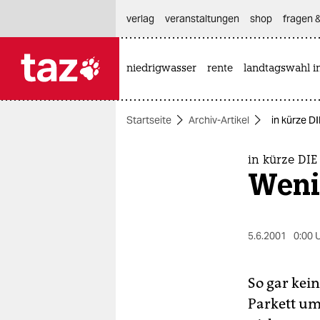
hautnavigation anspringen
hauptinhalt anspringen
footer anspringen
verlag
veranstaltungen
shop
fragen &
niedrigwasser
rente
landtagswahl i

taz zahl ich
taz zahl ich
Startseite
Archiv-Artikel
in kürze 
themen
politik
in kürze DI
Weni
öko
gesellschaft
5.6.2001
0:00 
kultur
So gar kein
sport
Parkett um