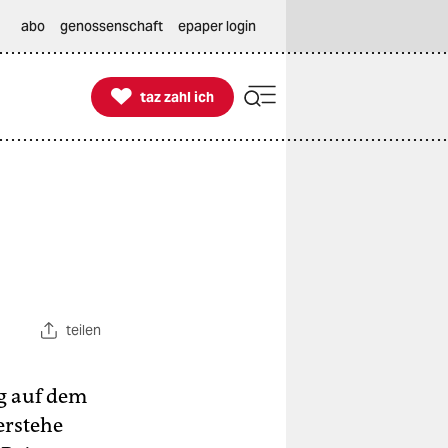
abo
genossenschaft
epaper login

taz zahl ich
taz zahl ich
teilen
ag auf dem
erstehe