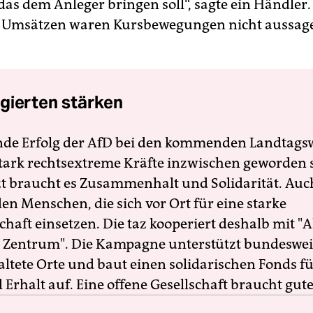
das dem Anleger bringen soll“, sagte ein Händler.
 Umsätzen waren Kursbewegungen nicht aussage
gierten stärken
nde Erfolg der AfD bei den kommenden Landtags
 stark rechtsextreme Kräfte inzwischen geworden 
zt braucht es Zusammenhalt und Solidarität. Auc
en Menschen, die sich vor Ort für eine starke
schaft einsetzen. Die taz kooperiert deshalb mit "A
 Zentrum". Die Kampagne unterstützt bundesweit
altete Orte und baut einen solidarischen Fonds f
Erhalt auf. Eine offene Gesellschaft braucht gute
en Journalismus – und zivilgesellschaftliches E