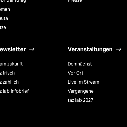
brider Krieg
Presse
emen
euta
tze
ewsletter
Veranstaltungen
eam zukunft
Demnächst
z frisch
Vor Ort
z zahl ich
Live im Stream
z lab Infobrief
Vergangene
taz lab 2027