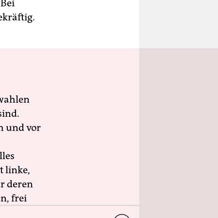
 Bei
kräftig.
wahlen
sind.
h und vor
lles
 linke,
ür deren
n, frei
ngagement.