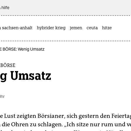
 hilfe
n sachsen-anhalt
hybrider krieg
jemen
ceuta
hitze
DIE BÖRSE: Wenig Umsatz
E BÖRSE
g Umsatz
Uhr
e Lust zeigten Börsianer, sich gestern den Feiert
 die Ohren zu schlagen. „Ich sitze nur rum und v