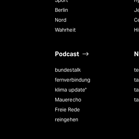
Sport
Hy
Berlin
J
Nord
C
Wahrheit
Hi
Podcast
N
bundestalk
t
fernverbindung
ta
klima update°
ta
Mauerecho
ta
Freie Rede
reingehen