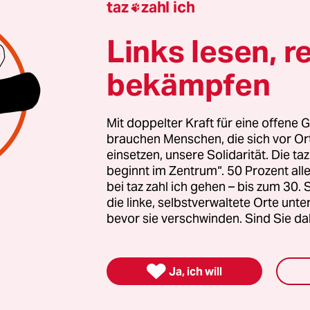
taz
zahl ich

 auch? Dann machen Sie mit und unterstützen Si
Links lesen, r
bekämpfen
nterstützen
Mit doppelter Kraft für eine offene G
brauchen Menschen, die sich vor O
itung
einsetzen, unsere Solidarität. Die ta
beginnt im Zentrum“. 50 Prozent a
 Umwelt
bei taz zahl ich gehen – bis zum 30
299 Zeichen
die linke, selbstverwaltete Orte unte
bevor sie verschwinden. Sind Sie da
ehlerhinweis

Ja, ich will
 teilen