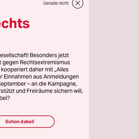
Gerade nicht
e unsere
echts
esellschaft! Besonders jetzt
rt gegen Rechtsextremismus
vom
05.06.2001
z kooperiert daher mit „Alles
ller Einnahmen aus Anmeldungen
8
. September – an die Kampagne,
rstützt und Freiräume sichern will,
bei?
Schon dabei!