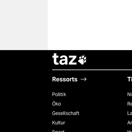
taz

Ressorts
T
Politik
N
Öko
R
Gesellschaft
L
Kultur
A