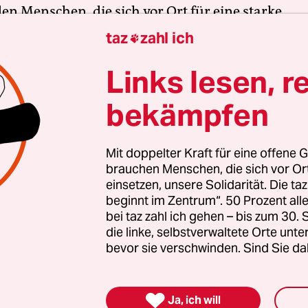
en Menschen, die sich vor Ort für eine starke
schaft einsetzen. Die taz kooperiert deshalb mit "A
taz
zahl ich

 Zentrum". Die Kampagne unterstützt bundesweit
Links lesen, r
altete Orte und baut einen solidarischen Fonds f
Erhalt auf. Eine offene Gesellschaft braucht gute
bekämpfen
en Journalismus – und zivilgesellschaftliches E
 auch? Dann machen Sie mit und unterstützen Si
Mit doppelter Kraft für eine offene G
brauchen Menschen, die sich vor O
einsetzen, unsere Solidarität. Die ta
nterstützen
beginnt im Zentrum“. 50 Prozent a
bei taz zahl ich gehen – bis zum 30
die linke, selbstverwaltete Orte unte
bevor sie verschwinden. Sind Sie da
itung

Ja, ich will