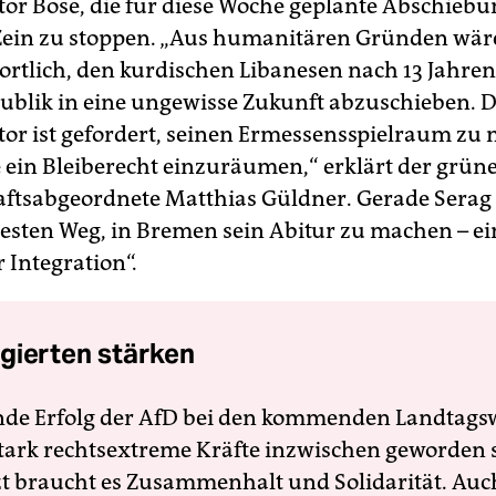
or Böse, die für diese Woche geplante Abschiebu
 Zein zu stoppen. „Aus humanitären Gründen wär
rtlich, den kurdischen Libanesen nach 13 Jahren
blik in eine ungewisse Zukunft abzuschieben. 
or ist gefordert, seinen Ermessensspielraum zu
e ein Bleiberecht einzuräumen,“ erklärt der grün
ftsabgeordnete Matthias Güldner. Gerade Serag E
esten Weg, in Bremen sein Abitur zu machen – ei
 Integration“.
gierten stärken
nde Erfolg der AfD bei den kommenden Landtags
 stark rechtsextreme Kräfte inzwischen geworden 
zt braucht es Zusammenhalt und Solidarität. Auc