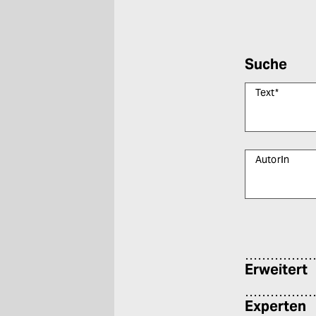
Suche
Text
*
AutorIn
Bitte füllen Sie
Erweitert
Experten