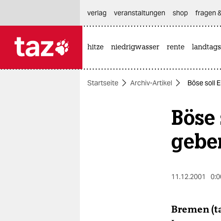
hautnavigation anspringen
hauptinhalt anspringen
footer anspringen
verlag
veranstaltungen
shop
fragen &
hitze
niedrigwasser
rente
landtags

taz zahl ich
taz zahl ich
Startseite
Archiv-Artikel
Böse soll 
themen
Böse 
politik
öko
gebe
gesellschaft
kultur
11.12.2001
0:0
sport
Bremen (ta