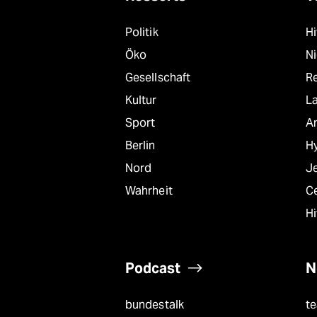
Politik
Hi
Öko
N
Gesellschaft
R
Kultur
L
Sport
A
Berlin
Hy
Nord
J
Wahrheit
C
Hi
Podcast
N
bundestalk
t