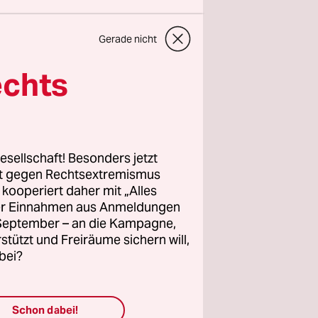
lles
Gerade nicht
 linke,
echts
ür deren
n, frei
ngagement.
e unsere
esellschaft! Besonders jetzt
rt gegen Rechtsextremismus
z kooperiert daher mit „Alles
ller Einnahmen aus Anmeldungen
. September – an die Kampagne,
rstützt und Freiräume sichern will,
bei?
vom
11.12.2001
21
Schon dabei!