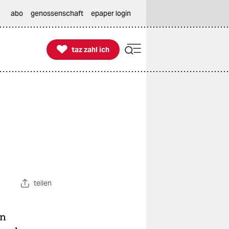
abo
genossenschaft
epaper login

taz zahl ich
taz zahl ich
teilen
an