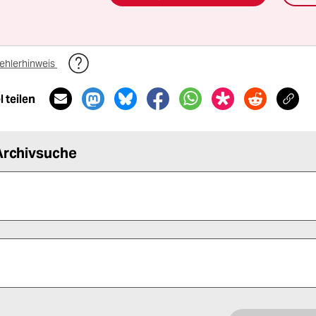
632 Zeichen
ehlerhinweis
 teilen
Archivsuche
 alle Pflichtfelder (*) aus, um fortfahren zu können.