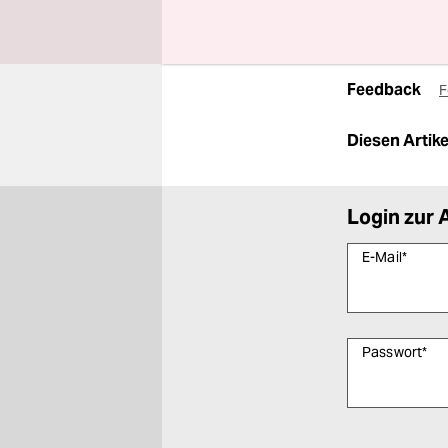
ca. 10 Zeilen / 
Ausgabe 6623
Feedback
F
Diesen Artikel
Login zur 
E-Mail
*
Passwort
*
Bitte füllen Sie