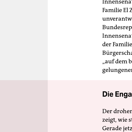
berlin
Innensenat
Familie El
nord
unverantwo
wahrheit
Bundesrepu
Innensenat
verlag
der Famili
verlag
Bürgerscha
„auf dem b
veranstaltungen
gelungener
shop
fragen & hilfe
Die Enga
unterstützen
abo
Der drohe
zeigt, wie
genossenschaft
Gerade jet