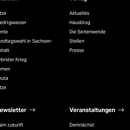
tze
Aktuelles
iedrigwasser
Hausblog
ente
Die Seitenwende
andtagswahl in Sachsen-
Stellen
nhalt
Presse
brider Krieg
emen
euta
tze
ewsletter
Veranstaltungen
eam zukunft
Demnächst