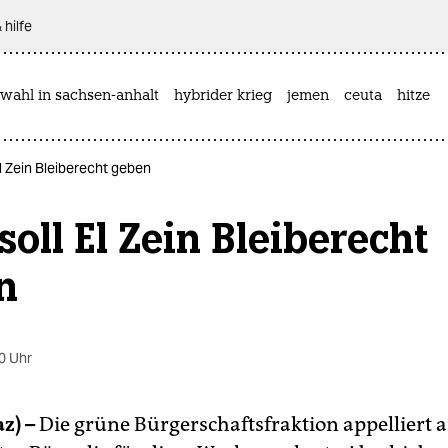
 hilfe
wahl in sachsen-anhalt
hybrider krieg
jemen
ceuta
hitze
El Zein Bleiberecht geben
soll El Zein Bleiberecht
n
0 Uhr
z) –
Die grüne Bürgerschaftsfraktion appelliert 