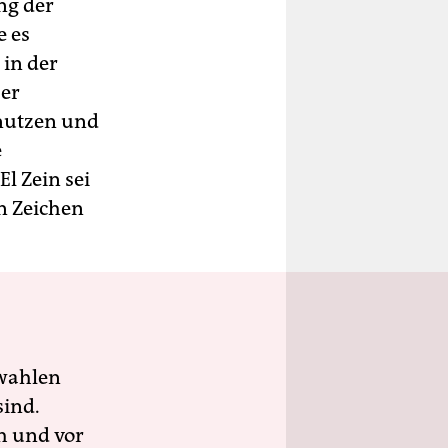
ng der
e es
 in der
Der
 nutzen und
e
l Zein sei
n Zeichen
wahlen
sind.
h und vor