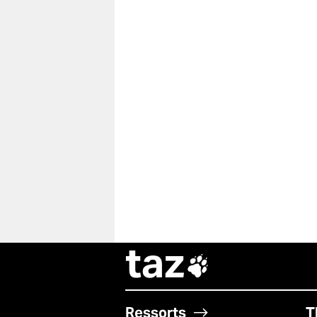
taz

Ressorts
T