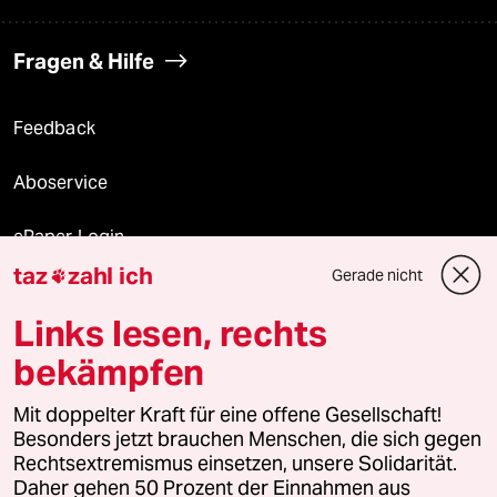
Fragen & Hilfe
Feedback
Aboservice
ePaper Login
taz
zahl ich
Gerade nicht

Downloads für Abonnierende
Links lesen, rechts
bekämpfen
© 2026 taz Verlags und Vertriebs GmbH
Mit doppelter Kraft für eine offene Gesellschaft!
Alle Rechte vorbehalten. Bei rechtlichen Fragen oder für Genehmigungen
wenden Sie sich bitte an
lizenzen@taz.de
Besonders jetzt brauchen Menschen, die sich gegen
Rechtsextremismus einsetzen, unsere Solidarität.
Daher gehen 50 Prozent der Einnahmen aus