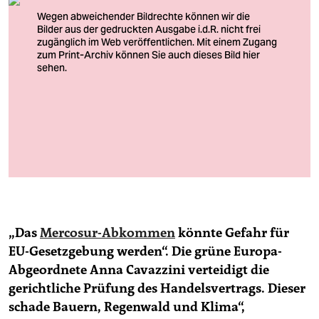
berlin
nord
wahrheit
verlag
verlag
Mercosur (Mercado Común del Sur): Da sah es noch so aus, als
würden 25 Jahre Verhandlung über das Handelsabkommen
veranstaltungen
zwischen EU und Südamerika reichen
Foto: Bruna Prado/ap/dpa
shop
fragen & hilfe
„Das
Mercosur-Abkommen
könnte ­Gefahr für
unterstützen
EU-Gesetzgebung werden“. Die grüne Europa-
abo
Abgeordnete Anna Cavazzini verteidigt die
gerichtliche ­Prüfung des Handelsvertrags. Dieser
genossenschaft
schade Bauern, Regenwald und Klima“,