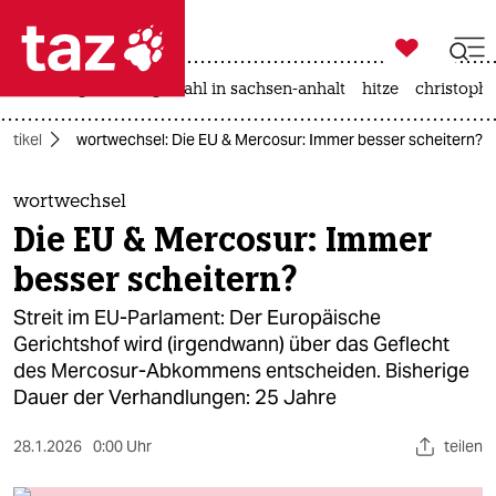

taz zahl ich
iran-krieg
landtagswahl in sachsen-anhalt
hitze
christophe

taz zahl ich
Artikel
wortwechsel: Die EU & Mercosur: Immer besser scheitern?
taz zahl ich
themen
wortwechsel
Die EU & Mercosur: Immer
politik
besser scheitern?
öko
Streit im EU-Parlament: Der Europäische
Gerichtshof wird (irgendwann) über das Geflecht
gesellschaft
des Mercosur-Abkommens entscheiden. Bisherige
Dauer der Verhandlungen: 25 Jahre
kultur
sport
28.1.2026
0:00 Uhr
teilen