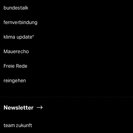
bundestalk
fernverbindung
klima update°
Mauerecho
Freie Rede
reingehen
Newsletter
team zukunft