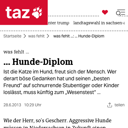

taz zahl ich
nahost-konflikt
usa unter trump
landtagswahl in sachsen-an

taz zahl ich
Startseite
was fehlt
was fehlt ...: ... Hunde-Diplom
taz zahl ich
themen
was fehlt ...
... Hunde-Diplom
politik
Ist die Katze im Hund, freut sich der Mensch. Wer
öko
derart böse Gedanken hat und seinen „besten
Freund“ auf schnurrende Stubentiger oder Kinder
gesellschaft
loslässt, muss künftig zum „Wesenstest“ ...
kultur
28.6.2013
10:29 Uhr
teilen
sport
Wie der Herr, so's Gescherr. Aggressive Hunde