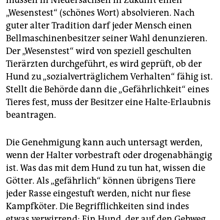
müssen in Niedersachsen in Zukunft einen
berlin
„Wesenstest“ (schönes Wort) absolvieren. Nach
nord
guter alter Tradition darf jeder Mensch einen
Bellmaschinenbesitzer seiner Wahl denunzieren.
wahrheit
Der „Wesenstest“ wird von speziell geschulten
Tierärzten durchgeführt, es wird geprüft, ob der
verlag
Hund zu „sozialverträglichem Verhalten“ fähig ist.
verlag
Stellt die Behörde dann die „Gefährlichkeit“ eines
Tieres fest, muss der Besitzer eine Halte-Erlaubnis
veranstaltungen
beantragen.
shop
Die Genehmigung kann auch untersagt werden,
fragen & hilfe
wenn der Halter vorbestraft oder drogenabhängig
unterstützen
ist. Was das mit dem Hund zu tun hat, wissen die
Götter. Als „gefährlich“ können übrigens Tiere
abo
jeder Rasse eingestuft werden, nicht nur fiese
genossenschaft
Kampfköter. Die Begrifflichkeiten sind indes
etwas verwirrend: Ein Hund, der auf den Gehweg