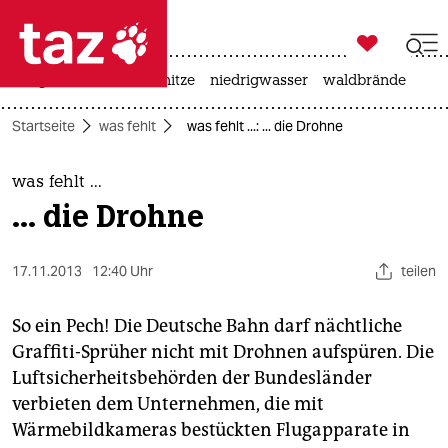

taz zahl ich
krieg in der ukraine
hitze
niedrigwasser
waldbrände

taz zahl ich
Startseite
was fehlt
was fehlt ...: ... die Drohne
taz zahl ich
themen
was fehlt ...
... die Drohne
politik
öko
17.11.2013
12:40 Uhr
teilen
gesellschaft
So ein Pech! Die Deutsche Bahn darf nächtliche
Graffiti-Sprüher nicht mit Drohnen aufspüren. Die
kultur
Luftsicherheitsbehörden der Bundesländer
verbieten dem Unternehmen, die mit
sport
Wärmebildkameras bestückten Flugapparate in