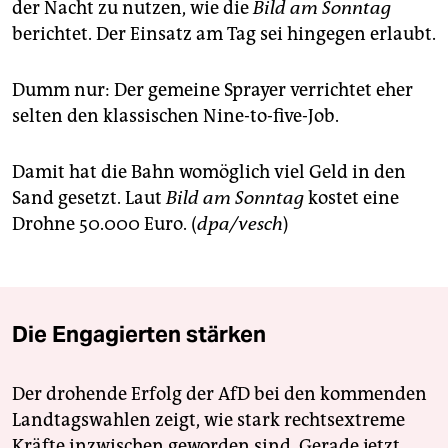
berlin
der Nacht zu nutzen, wie die
Bild am Sonntag
berichtet. Der Einsatz am Tag sei hingegen erlaubt.
nord
wahrheit
Dumm nur: Der gemeine Sprayer verrichtet eher
selten den klassischen Nine-to-five-Job.
verlag
Damit hat die Bahn womöglich viel Geld in den
verlag
Sand gesetzt. Laut
Bild am Sonntag
kostet eine
veranstaltungen
Drohne 50.000 Euro. (
dpa/vesch
)
shop
fragen & hilfe
Die Engagierten stärken
unterstützen
abo
Der drohende Erfolg der AfD bei den kommenden
genossenschaft
Landtagswahlen zeigt, wie stark rechtsextreme
Kräfte inzwischen geworden sind. Gerade jetzt