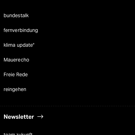
bundestalk
fernverbindung
klima update°
Mauerecho
Freie Rede
reingehen
Newsletter
team zukunft