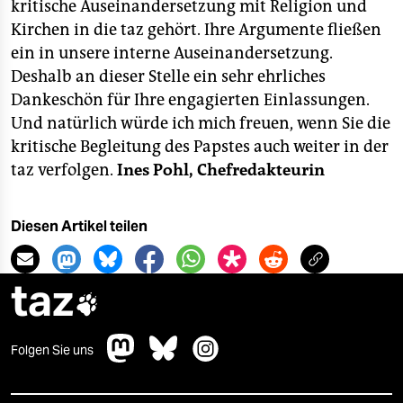
kritische Auseinandersetzung mit Religion und
weiter Teile der Öffentlichkeit. Dann allerdings greift
Kirchen in die taz gehört. Ihre Argumente fließen
der Kommentar zu kurz: die Kirche hat eben
keineswegs „ein Recht auf … all ihr Heiapopeia“, denn
ein in unsere interne Auseinandersetzung.
„den Rest regelt der Markt“ – eben nicht! Nicht,
Deshalb an dieser Stelle ein sehr ehrliches
solange diese kriminelle Vereinigung der größte
Dankeschön für Ihre engagierten Einlassungen.
Grundbesitzer, der zweitgrößte Arbeitgeber und einer
Und natürlich würde ich mich freuen, wenn Sie die
der größten Kapitalisten hierzulande ist, ihre hohlen
kritische Begleitung des Papstes auch weiter in der
Rituale tagelang das Programm der öffentlich-
rechtlichen Medien bestimmen können und sich zu
taz verfolgen.
Ines Pohl, Chefredakteurin
allem Übel ihr widerwärtiger Machtapparat –
zusätzlich zur Kirchensteuer – auch noch ungeniert
Diesen Artikel teilen
mit Länder- und Bundesmitteln füttern lässt.
NIKO
FEISTLE, Hamburg
Ich bin empört
taz

■ betr.: „Junta-Kumpel löst Hitlerjunge ab“, taz vom
15. 3. 13
Folgen Sie uns
Ich bin empört. Als interessierte taz-Leserin kann ich
diese Schlagzeile und den Kommentar von Deniz