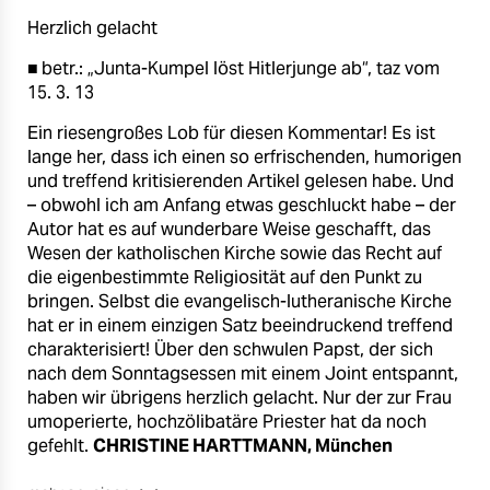
berlin
Herzlich gelacht
nord
■ betr.: „Junta-Kumpel löst Hitlerjunge ab“, taz vom
15. 3. 13
wahrheit
Ein riesengroßes Lob für diesen Kommentar! Es ist
verlag
lange her, dass ich einen so erfrischenden, humorigen
und treffend kritisierenden Artikel gelesen habe. Und
verlag
– obwohl ich am Anfang etwas geschluckt habe – der
Autor hat es auf wunderbare Weise geschafft, das
veranstaltungen
Wesen der katholischen Kirche sowie das Recht auf
die eigenbestimmte Religiosität auf den Punkt zu
shop
bringen. Selbst die evangelisch-lutheranische Kirche
fragen & hilfe
hat er in einem einzigen Satz beeindruckend treffend
charakterisiert! Über den schwulen Papst, der sich
unterstützen
nach dem Sonntagsessen mit einem Joint entspannt,
haben wir übrigens herzlich gelacht. Nur der zur Frau
abo
umoperierte, hochzölibatäre Priester hat da noch
gefehlt.
CHRISTINE HARTTMANN, München
genossenschaft