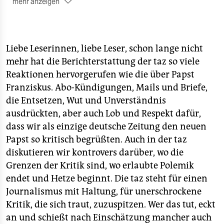
epaper login
mehr anzeigen
Drei grobe Fehler
■ betr.: „Junta-Kumpel löst Hitlerjunge ab“, taz vom
15. 3. 13
Liebe Leserinnen, liebe Leser, schon lange nicht
Ich bin weder Katholikin noch sonstige Christin, drei
mehr hat die Berichterstattung der taz so viele
grobe Fehler gehören dennoch korrigiert: Der Zölibat
Reaktionen hervorgerufen wie die über Papst
ist keineswegs untrennbar mit dem Sakrament der
Franziskus. Abo-Kündigungen, Mails und Briefe,
Beichte verbunden. In den ersten 500 Jahren der
die Entsetzen, Wut und Unverständnis
römisch-katholischen Kirche gab es für Priester
ausdrückten, aber auch Lob und Respekt dafür,
keinen Zölibatszwang, die Beichte nahmen sie
dass wir als einzige deutsche Zeitung den neuen
trotzdem ab. Noch im 11. und 12. Jahrhundert
verboten Papst und Kaiser Priesterehen – was
Papst so kritisch begrüßten. Auch in der taz
bedeutet: es gab sie. Nicht zufällig nennt sich die
diskutieren wir kontrovers darüber, wo die
katholische Kirche, die verheiratete PriesterInnen
Grenzen der Kritik sind, wo erlaubte Polemik
akzeptiert, altkatholisch. Und eben weil die
endet und Hetze beginnt. Die taz steht für einen
Ehelosigkeit der Priester sich in der katholischen
Journalismus mit Haltung, für unerschrockene
Kirche historisch entwickelt hat, ist sie verhandelbar.
Mit anderen Worten: Ein katholischer Beichtvater ist
Kritik, die sich traut, zuzuspitzen. Wer das tut, eckt
in der altkatholischen Kirche schon jetzt zu haben, in
an und schießt nach Einschätzung mancher auch