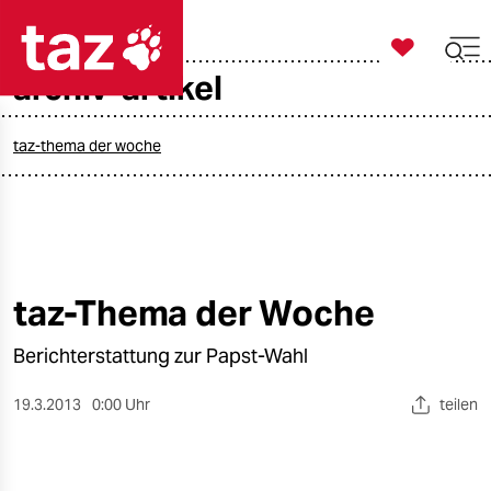

taz zahl ich
archiv-artikel

taz zahl ich
taz zahl ich
taz-thema der woche
themen
politik
öko
taz-Thema der Woche
gesellschaft
Berichterstattung zur Papst-Wahl
kultur
19.3.2013
0:00 Uhr
teilen
sport