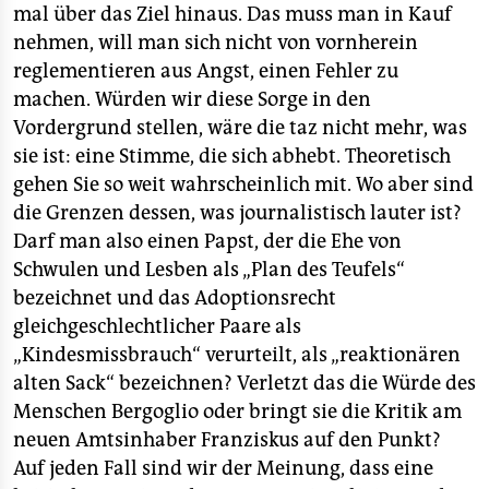
der römisch-katholischen wäre er denkbar. Ebenfalls
mal über das Ziel hinaus. Das muss man in Kauf
unrichtig ist die Einschätzung, der protestantische
nehmen, will man sich nicht von vornherein
Christ habe seinem Gewissen, der katholische
reglementieren aus Angst, einen Fehler zu
dagegen dem Papst zu gehorchen. Auch katholische
machen. Würden wir diese Sorge in den
ChristInnen haben das Recht, sich auf ihr Gewissen
als oberste Instanz zu berufen (Stichwort: Zweites
Vordergrund stellen, wäre die taz nicht mehr, was
Vatikanisches Konzil), weswegen etwa „die Pille“
sie ist: eine Stimme, die sich abhebt. Theoretisch
Katholikinnen nicht in Glaubenskonflikte bringen
gehen Sie so weit wahrscheinlich mit. Wo aber sind
muss.
USCHI BENDER-WITTMANN, Minden
die Grenzen dessen, was journalistisch lauter ist?
Das Elend der Institution
Darf man also einen Papst, der die Ehe von
Schwulen und Lesben als „Plan des Teufels“
■ betr.: „Junta-Kumpel löst Hitlerjunge ab“, taz vom
bezeichnet und das Adoptionsrecht
15. 3. 13
gleichgeschlechtlicher Paare als
Ein wunderbar formulierter Kommentar, der mir aus
„Kindesmissbrauch“ verurteilt, als „reaktionären
dem Herzen spricht – wenigstens gibt es eine
alten Sack“ bezeichnen? Verletzt das die Würde des
deutsche Zeitung, in der so was geschrieben wird.
Menschen Bergoglio oder bringt sie die Kritik am
Deniz Yücel legt das ganze Elend und die ganze
neuen Amtsinhaber Franziskus auf den Punkt?
Lächerlichkeit dieser unsäglichen Institution bloß,
Auf jeden Fall sind wir der Meinung, dass eine
zusammen mit der peinlich unkritischen Haltung