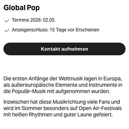
berlin
Global Pop
nord
Termine 2026: 02.05.
wahrheit
Anzeigenschluss: 15 Tage vor Erscheinen
verlag
Kontakt aufnehmen
verlag
veranstaltungen
shop
Die ersten Anfänge der Weltmusik lagen in Europa,
fragen & hilfe
als außereuropäische Elemente und Instrumente in
die Populär-Musik mit aufgenommen wurden.
unterstützen
Inzwischen hat diese Musikrichtung viele Fans und
abo
wird im Sommer besonders auf Open Air-Festivals
mit heißen Rhythmen und guter Laune gefeiert.
genossenschaft