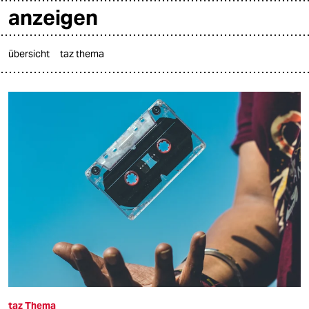
anzeigen
übersicht
taz thema

taz zahl ich
taz zahl ich
themen
politik
öko
gesellschaft
kultur
sport
taz Thema