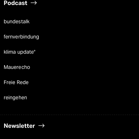
Podcast
bundestalk
fernverbindung
klima update°
Mauerecho
Freie Rede
reingehen
Newsletter