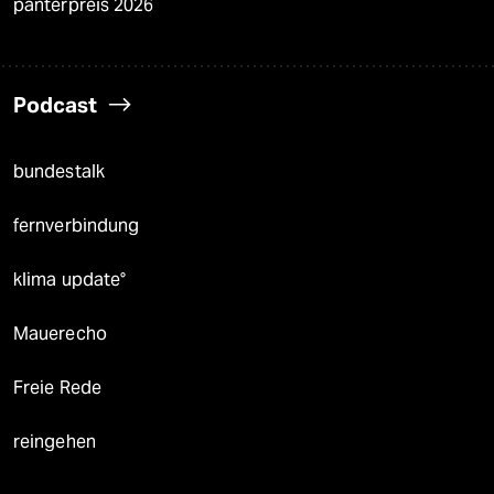
panterpreis 2026
Podcast
bundestalk
fernverbindung
klima update°
Mauerecho
Freie Rede
reingehen