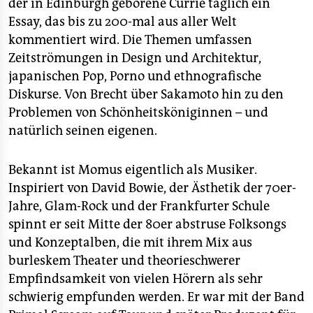
epaper login
der in Edinburgh geborene Currie täglich ein
Essay, das bis zu 200-mal aus aller Welt
kommentiert wird. Die Themen umfassen
Zeitströmungen in Design und Architektur,
japanischen Pop, Porno und ethnografische
Diskurse. Von Brecht über Sakamoto hin zu den
Problemen von Schönheitsköniginnen – und
natürlich seinen eigenen.
Bekannt ist Momus eigentlich als Musiker.
Inspiriert von David Bowie, der Ästhetik der 70er-
Jahre, Glam-Rock und der Frankfurter Schule
spinnt er seit Mitte der 80er abstruse Folksongs
und Konzeptalben, die mit ihrem Mix aus
burleskem Theater und theorieschwerer
Empfindsamkeit von vielen Hörern als sehr
schwierig empfunden werden. Er war mit der Band