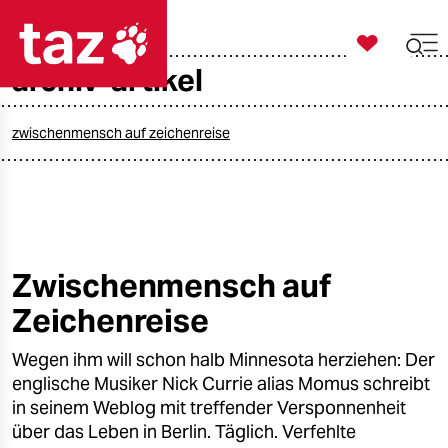

taz zahl ich
archiv-artikel

taz zahl ich
taz zahl ich
zwischenmensch auf zeichenreise
themen
politik
öko
Zwischenmensch auf
Zeichenreise
gesellschaft
Wegen ihm will schon halb Minnesota herziehen: Der
kultur
englische Musiker Nick Currie alias Momus schreibt
sport
in seinem Weblog mit treffender Versponnenheit
über das Leben in Berlin. Täglich. Verfehlte