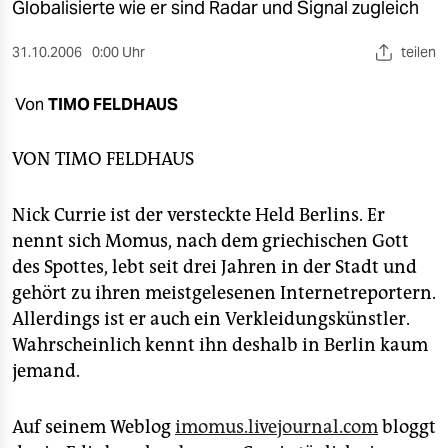
berlin
Globalisierte wie er sind Radar und Signal zugleich
nord
31.10.2006
0:00 Uhr
teilen
wahrheit
Von
TIMO FELDHAUS
verlag
VON
TIMO FELDHAUS
verlag
Nick Currie ist der versteckte Held Berlins. Er
veranstaltungen
nennt sich Momus, nach dem griechischen Gott
shop
des Spottes, lebt seit drei Jahren in der Stadt und
gehört zu ihren meistgelesenen Internetreportern.
fragen & hilfe
Allerdings ist er auch ein Verkleidungskünstler.
unterstützen
Wahrscheinlich kennt ihn deshalb in Berlin kaum
jemand.
abo
genossenschaft
Auf seinem Weblog
imomus.livejournal.com
bloggt