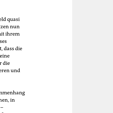
eld quasi
etzen nun
mit ihrem
ses
, dass die
 eine
r die
ieren und
sammenhang
hen, in
 –