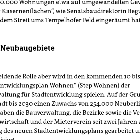
u 20.000 Wohnungen etwa auf umgewandelten Gew
 Kasernenflächen“, wie Senatsbaudirektorin Reg
r dem Streit ums Tempelhofer Feld eingeräumt hat
 Neubaugebiete
eidende Rolle aber wird in den kommenden 10 bis
entwicklungsplan Wohnen“ (Step Wohnen) der
altung für Stadtentwicklung spielen. Auf der Gr
tadt bis 2030 einen Zuwachs von 254.000 Neuberl
haben die Bauverwaltung, die Bezirke sowie die V
rtschaft und der Mieterverein seit zwei Jahren 
g des neuen Stadtentwicklungsplans gearbeitet u
isiert.