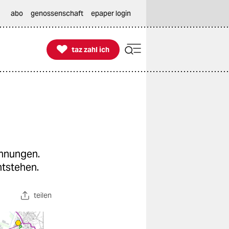
abo
genossenschaft
epaper login

taz zahl ich
taz zahl ich
ohnungen.
ntstehen.
teilen