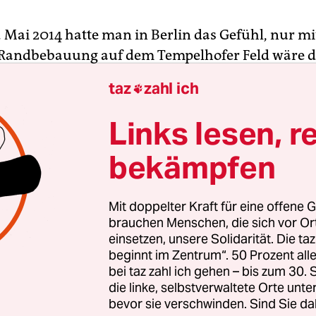
. Mai 2014 hatte man in Berlin das Gefühl, nur mi
 Randbebauung auf dem Tempelhofer Feld wäre d
ngel in der Stadt in den Griff zu kriegen. Der S
taz
zahl ich

terplan“ für die 4.700 neuen Wohnungen auf d
 Flughafenareal vorgelegt, und Stadtentwicklun
Links lesen, r
ller (SPD) wurde nicht müde zu betonen, dass d
bekämpfen
 „das richtige Instrument ist“, der Wohnungskn
erung in Berlin zu begegnen.
Mit doppelter Kraft für eine offene G
olksentscheid vom 25. Mai ist das Tempelhofer Fel
brauchen Menschen, die sich vor O
einsetzen, unsere Solidarität. Die ta
 zukünftigen Wohnungsbau Geschichte. Dass dies
beginnt im Zentrum“. 50 Prozent a
d“ beim Wohnungsneubau zur Folge hat, wie man
bei taz zahl ich gehen – bis zum 30
 ist schon darum abwegig, weil doch kräftig in di
die linke, selbstverwaltete Orte unte
 wird: 16.000 Baugenehmigungen in Berlin, lautet
bevor sie verschwinden. Sind Sie da