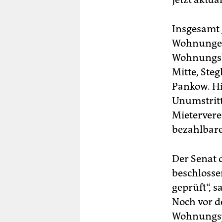
Insgesamt
Wohnungen 
Wohnungsba
Mitte, Ste
Pankow. Hi
Unumstritte
Mietervere
bezahlbare
Der Senat 
beschlosse
geprüft“, s
Noch vor d
Wohnungspo