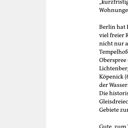
„kurzfrist
Wohnungen
Berlin hat 
viel freie
nicht nur 
Tempelhofe
Oberspree 
Lichtenber
Köpenick (6
der Wasser
Die histor
Gleisdreiec
Gebiete zu
Gute, zum 