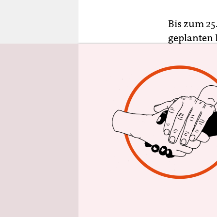
epaper login
Bis zum 25
geplanten
Wohnungsma
einen „Mas
ehemaligen
Michael Mü
Masterplan
Gentrifizi
Seit dem V
Fläche für
„Stillstan
behaupten,
investiert