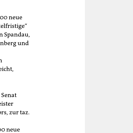
000 neue
lfristige“
in Spandau,
tenberg und
m
icht,
m Senat
ister
s, zur taz.
00 neue