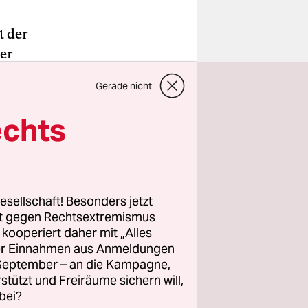
t der
er
enat hatte
Gerade nicht
em
gssenator
echts
er
appheit und
esellschaft! Besonders jetzt
d als
rt gegen Rechtsextremismus
z kooperiert daher mit „Alles
 einen
ller Einnahmen aus Anmeldungen
che
. September – an die Kampagne,
esen Sektor
rstützt und Freiräume sichern will,
 die
bei?