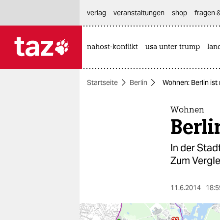
hautnavigation anspringen
hauptinhalt anspringen
footer anspringen
verlag
veranstaltungen
shop
fragen &
nahost-konflikt
usa unter trump
lan

taz zahl ich
taz zahl ich
Startseite
Berlin
Wohnen: Berlin ist
themen
politik
Wohnen
Berli
öko
In der Sta
gesellschaft
Zum Vergle
kultur
11.6.2014
18:5
sport