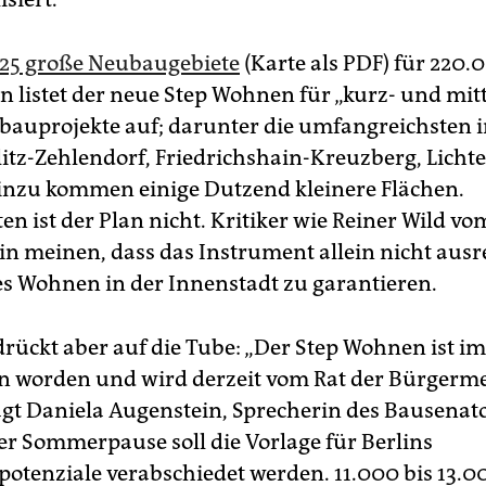
25 große Neubaugebiete
(Karte als PDF) für 220.
listet der neue Step Wohnen für „kurz- und mitte
uprojekte auf; darunter die umfangreichsten 
glitz-Zehlendorf, Friedrichshain-Kreuzberg, Lich
nzu kommen einige Dutzend kleinere Flächen.
n ist der Plan nicht. Kritiker wie Reiner Wild vo
in meinen, dass das Instrument allein nicht ausre
s Wohnen in der Innenstadt zu garantieren.
drückt aber auf die Tube: „Der Step Wohnen ist i
n worden und wird derzeit vom Rat der Bürgerme
agt Daniela Augenstein, Sprecherin des Bausenator
er Sommerpause soll die Vorlage für Berlins
tenziale verabschiedet werden. 11.000 bis 13.0