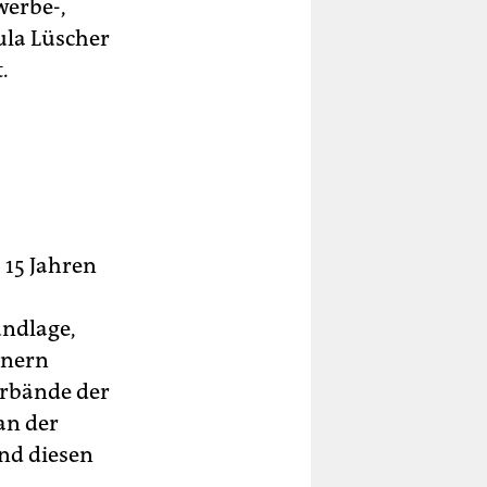
erbe-,
ula Lüscher
.
 15 Jahren
undlage,
inern
erbände der
an der
nd diesen