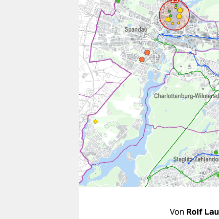
berlin
nord
wahrheit
verlag
verlag
veranstaltungen
shop
fragen & hilfe
unterstützen
abo
genossenschaft
Von
Rolf La