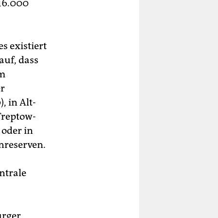
 16.000
es existiert
auf, dass
im
er
 in Alt-
Treptow-
 oder in
nreserven.
ntrale
urger