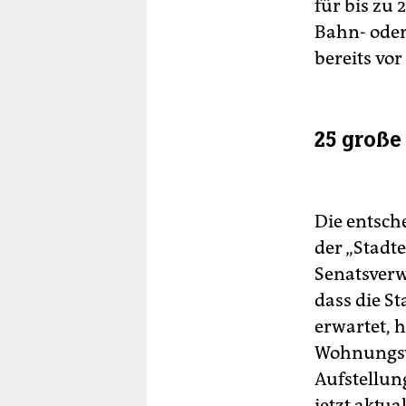
für bis z
Bahn- oder
bereits vo
25 große
Die entsch
der „Stadt
Senatsverw
dass die S
erwartet, 
Wohnungswi
Aufstellun
jetzt aktual