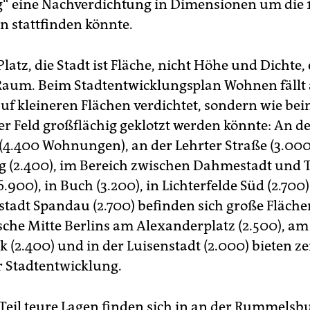
ig“ eine Nachverdichtung in Dimensionen um die
 stattfinden könnte.
Platz, die Stadt ist Fläche, nicht Höhe und Dichte, 
r Raum. Beim Stadtentwicklungsplan Wohnen fällt 
auf kleineren Flächen verdichtet, sondern wie be
r Feld großflächig geklotzt werden könnte: An d
(4.400 Wohnungen), an der Lehrter Straße (3.000),
g (2.400), im Bereich zwischen Dahmestadt und 
.900), in Buch (3.200), in Lichterfelde Süd (2.700)
stadt Spandau (2.700) befinden sich große Fläche
ische Mitte Berlins am Alexanderplatz (2.500), am
k (2.400) und in der Luisenstadt (2.000) bieten ze
r Stadtentwicklung.
Teil teure Lagen finden sich in an der Rummelsb