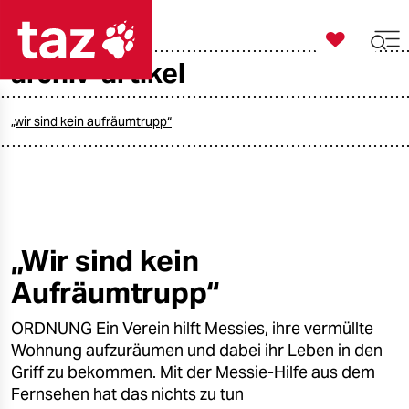

taz zahl ich
archiv-artikel

taz zahl ich
taz zahl ich
„wir sind kein aufräumtrupp“
themen
politik
öko
„Wir sind kein
Aufräumtrupp“
gesellschaft
ORDNUNG Ein Verein hilft Messies, ihre vermüllte
kultur
Wohnung aufzuräumen und dabei ihr Leben in den
sport
Griff zu bekommen. Mit der Messie-Hilfe aus dem
Fernsehen hat das nichts zu tun