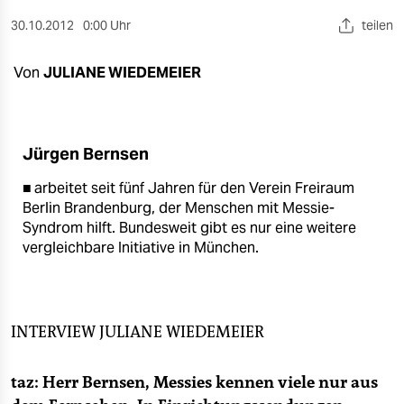
berlin
30.10.2012
0:00 Uhr
teilen
nord
Von
JULIANE WIEDEMEIER
wahrheit
verlag
Jürgen Bernsen
verlag
■ arbeitet seit fünf Jahren für den Verein Freiraum
veranstaltungen
Berlin Brandenburg, der Menschen mit Messie-
Syndrom hilft. Bundesweit gibt es nur eine weitere
shop
vergleichbare Initiative in München.
fragen & hilfe
unterstützen
INTERVIEW
JULIANE WIEDEMEIER
abo
genossenschaft
taz: Herr Bernsen, Messies kennen viele nur aus