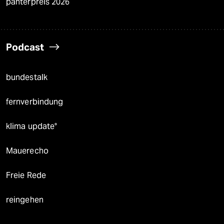
panterpreis 2026
Podcast
bundestalk
fernverbindung
klima update°
Mauerecho
Freie Rede
reingehen