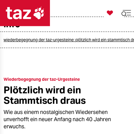

taz zahl ich
info

taz zahl ich
taz zahl ich
wiederbegegnung der taz-urgesteine: plötzlich wird ein stammtisch d
themen
politik
Wiederbegegnung der taz-Urgesteine
öko
Plötzlich wird ein
gesellschaft
Stammtisch draus
kultur
Wie aus einem nostalgischen Wiedersehen
unverhofft ein neuer Anfang nach 40 Jahren
sport
erwuchs.