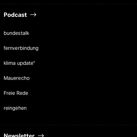
Podcast
bundestalk
fernverbindung
klima update°
Mauerecho
Freie Rede
reingehen
Newsletter