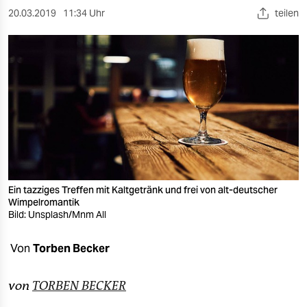
berlin
20.03.2019
11:34 Uhr
teilen
nord
wahrheit
verlag
verlag
veranstaltungen
shop
Ein tazziges Treffen mit Kaltgetränk und frei von alt-deutscher
fragen & hilfe
Wimpel­romantik
Bild: Unsplash/Mnm All
unterstützen
Von
Torben Becker
abo
genossenschaft
von
TORBEN BECKER