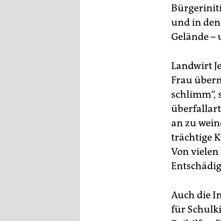
epaper login
Bürgerinit
und in den
Gelände – 
Landwirt Je
Frau übern
schlimm“, 
überfallar
an zu weine
trächtige K
Von vielen 
Entschädi
Auch die In
für Schulk