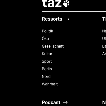
taz

Ressorts
T
Politik
Na
Öko
U
Gesellschaft
L
Kultur
A
Sport
Berlin
Nord
Wahrheit
Podcast
N