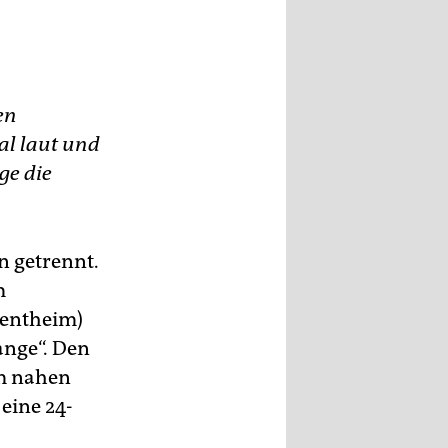
en
al laut und
lge die
n getrennt.
m
Bentheim)
ange“. Den
m nahen
eine 24-