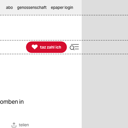
abo
genossenschaft
epaper login

taz zahl ich
taz zahl ich
 Bomben in
teilen