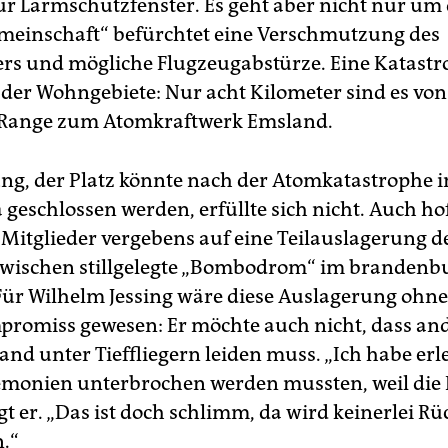
für Lärmschutzfenster. Es geht aber nicht nur um
meinschaft“ befürchtet eine Verschmutzung des
rs und mögliche Flugzeugabstürze. Eine Katastr
der Wohngebiete: Nur acht Kilometer sind es von
Range zum Atomkraftwerk Emsland.
ng, der Platz könnte nach der Atomkatastrophe i
geschlossen werden, erfüllte sich nicht. Auch hof
n-Mitglieder vergebens auf eine Teilauslagerung d
zwischen stillgelegte „Bombodrom“ im brandenb
 Für Wilhelm Jessing wäre diese Auslagerung ohne
promiss gewesen: Er möchte auch nicht, dass an
nd unter Tieffliegern leiden muss. „Ich habe erle
monien unterbrochen werden mussten, weil die 
t er. „Das ist doch schlimm, da wird keinerlei Rü
.“