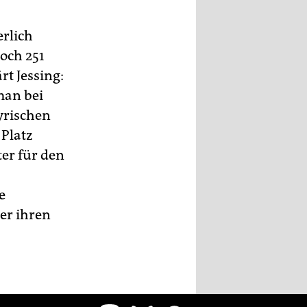
erlich
och 251
rt Jessing:
man bei
yrischen
 Platz
er für den
e
ber ihren