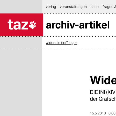
hautnavigation anspringen
hauptinhalt anspringen
footer anspringen
verlag
veranstaltungen
shop
fragen &
archiv-artikel

taz zahl ich
taz zahl ich
wider die tiefflieger
themen
politik
öko
Wide
gesellschaft
DIE INI (XI
kultur
der Grafsc
sport
15.5.2013
0:00