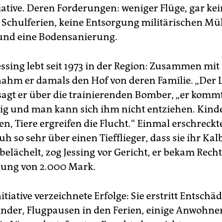
iative. Deren Forderungen: weniger Flüge, gar ke
 Schulferien, keine Entsorgung militärischen Mü
und eine Bodensanierung.
ssing lebt seit 1973 in der Region: Zusammen mit
ahm er damals den Hof von deren Familie. „Der L
sagt er über die trainierenden Bomber, „er komm
tig und man kann sich ihm nicht entziehen. Kind
n, Tiere ergreifen die Flucht.“ Einmal erschreckte
uh so sehr über einen Tiefflieger, dass sie ihr Kalb
belächelt, zog Jessing vor Gericht, er bekam Rech
gung von 2.000 Mark.
itiative verzeichnete Erfolge: Sie erstritt Entsch
inder, Flugpausen in den Ferien, einige Anwohner