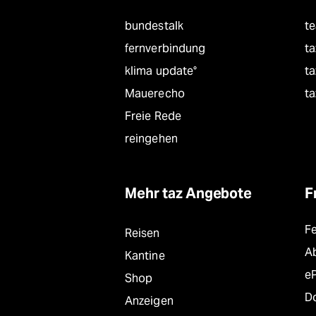
bundestalk
t
fernverbindung
ta
klima update°
ta
Mauerecho
ta
Freie Rede
reingehen
Mehr taz Angebote
F
F
Reisen
A
Kantine
e
Shop
D
Anzeigen