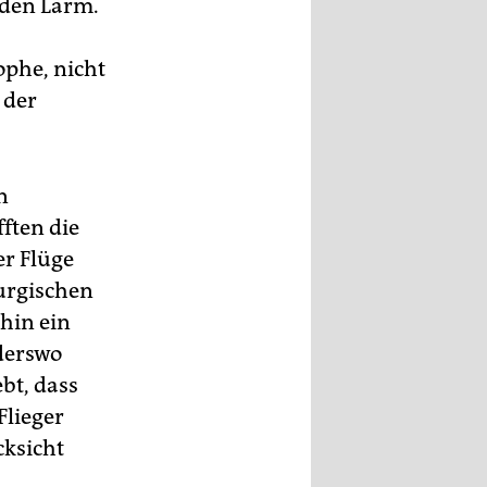
 den Lärm.
ophe, nicht
 der
n
ften die
er Flüge
urgischen
hin ein
derswo
bt, dass
Flieger
cksicht