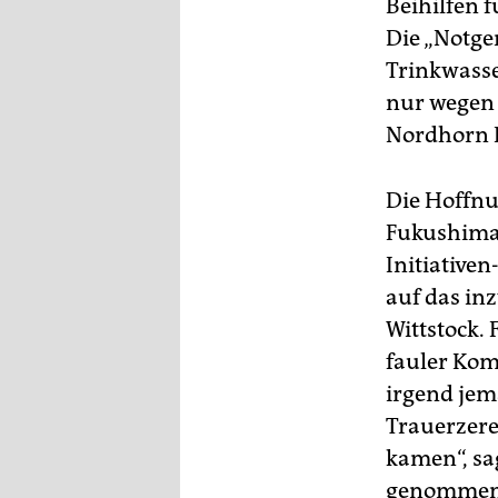
Beihilfen 
Die „Notge
Trinkwasse
nur wegen 
Nordhorn 
Die Hoffnu
Fukushima 
Initiative
auf das in
Wittstock.
fauler Kom
irgend jema
Trauerzere
kamen“, sag
genommen