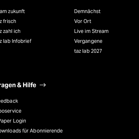
eam zukunft
Demnächst
z frisch
Vor Ort
z zahl ich
Live im Stream
z lab Infobrief
Vergangene
taz lab 2027
ragen & Hilfe
eedback
boservice
Paper Login
ownloads für Abonnierende