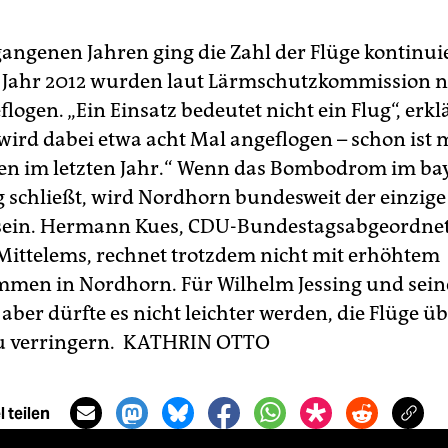
gangenen Jahren ging die Zahl der Flüge kontinui
 Jahr 2012 wurden laut Lärmschutzkommission n
flogen. „Ein Einsatz bedeutet nicht ein Flug“, erklä
 wird dabei etwa acht Mal angeflogen – schon ist 
en im letzten Jahr.“ Wenn das Bombodrom im ba
 schließt, wird Nordhorn bundesweit der einzige
 sein. Hermann Kues, CDU-Bundestagsabgeordnet
Mittelems, rechnet trotzdem nicht mit erhöhtem
men in Nordhorn. Für Wilhelm Jessing und sein
 aber dürfte es nicht leichter werden, die Flüge ü
u verringern.
KATHRIN OTTO
 teilen