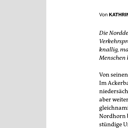
berlin
nord
Von
KATHRI
wahrheit
Die Nordde
verlag
Verkehrspr
knallig, mal
verlag
Menschen h
veranstaltungen
shop
Von seinen
Im Ackerba
fragen & hilfe
niedersäch
unterstützen
aber weite
abo
gleichnam
Nordhorn b
genossenschaft
stündige U