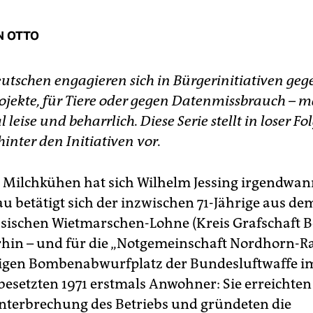
N OTTO
utschen engagieren sich in Bürgerinitiativen geg
ojekte, für Tiere oder gegen Datenmissbrauch – m
 leise und beharrlich. Diese Serie stellt in loser Fo
inter den Initiativen vor.
 Milchkühen hat sich Wilhelm Jessing irgendwan
u betätigt sich der inzwischen 71-Jährige aus de
sischen Wietmarschen-Lohne (Kreis Grafschaft 
rhin – und für die „Notgemeinschaft Nordhorn-R
igen Bombenabwurfplatz der Bundesluftwaffe i
esetzten 1971 erstmals Anwohner: Sie erreichten 
nterbrechung des Betriebs und gründeten die