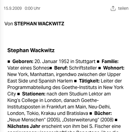
berlin
15.9.2009
0:00 Uhr
teilen
nord
Von
STEPHAN WACKWITZ
wahrheit
verlag
Stephan Wackwitz
verlag
■
Geboren:
20. Januar 1952 in Stuttgart ■
Familie:
veranstaltungen
Vater eines Sohnes■
Beruf:
Schriftsteller ■
Wohnort:
New York, Manhattan, irgendwo zwischen der Upper
shop
East Side und Spanish Harlem ■
Tätigkeit:
Leiter der
fragen & hilfe
Programmabteilung des Goethe-Instituts in New York
City ■
Stationen:
nach dem Studium Lektor am
unterstützen
King’s College in London, danach Goethe-
Institutsposten in Frankfurt am Main, Neu-Delhi,
abo
London, Tokio, Krakau und Bratislava ■
Bücher:
„Neue Menschen“ (2005), „Osterweiterung“ (2008) ■
genossenschaft
Nächstes Jahr
erscheint von ihm bei S. Fischer eine