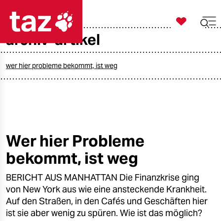

taz zahl ich
archiv-artikel

taz zahl ich
taz zahl ich
wer hier probleme bekommt, ist weg
themen
politik
öko
Wer hier Probleme
bekommt, ist weg
gesellschaft
BERICHT AUS MANHATTAN Die Finanzkrise ging
kultur
von New York aus wie eine ansteckende Krankheit.
sport
Auf den Straßen, in den Cafés und Geschäften hier
ist sie aber wenig zu spüren. Wie ist das möglich?