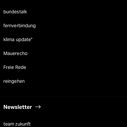
bundestalk
fernverbindung
klima update°
Mauerecho
Freie Rede
reingehen
Newsletter
team zukunft