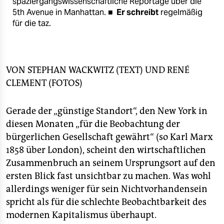
spaziergangswissenschaftliche Reportage über die
epaper login
5th Avenue in Manhattan. ■
Er schreibt
regelmäßig
für die taz.
VON
STEPHAN WACKWITZ
(TEXT) UND
RENÉ
CLEMENT
(FOTOS)
Gerade der „günstige Standort“, den New York in
diesen Monaten „für die Beobachtung der
bürgerlichen Gesellschaft gewährt“ (so Karl Marx
1858 über London), scheint den wirtschaftlichen
Zusammenbruch an seinem Ursprungsort auf den
ersten Blick fast unsichtbar zu machen. Was wohl
allerdings weniger für sein Nichtvorhandensein
spricht als für die schlechte Beobachtbarkeit des
modernen Kapitalismus überhaupt.