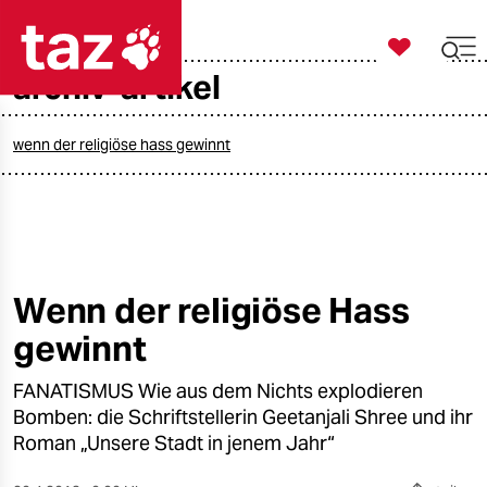

taz zahl ich
archiv-artikel

taz zahl ich
taz zahl ich
wenn der religiöse hass gewinnt
themen
politik
öko
Wenn der religiöse Hass
gewinnt
gesellschaft
FANATISMUS Wie aus dem Nichts explodieren
kultur
Bomben: die Schriftstellerin Geetanjali Shree und ihr
sport
Roman „Unsere Stadt in jenem Jahr“