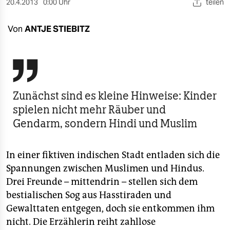
berlin
20.4.2013
0:00 Uhr
teilen
nord
Von
ANTJE STIEBITZ
wahrheit

verlag
verlag
Zunächst sind es kleine Hinweise: Kinder
spielen nicht mehr Räuber und
veranstaltungen
Gendarm, sondern Hindi und Muslim
shop
fragen & hilfe
In einer fiktiven indischen Stadt entladen sich die
Spannungen zwischen Muslimen und Hindus.
unterstützen
Drei Freunde – mittendrin – stellen sich dem
abo
bestialischen Sog aus Hasstiraden und
Gewalttaten entgegen, doch sie entkommen ihm
genossenschaft
nicht. Die Erzählerin reiht zahllose