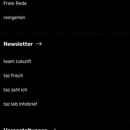
Freie Rede
reingehen
Newsletter
team zukunft
taz frisch
taz zahl ich
taz lab Infobrief