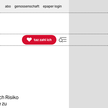
abo
genossenschaft
epaper login

taz zahl ich
taz zahl ich
h Risiko
e zu