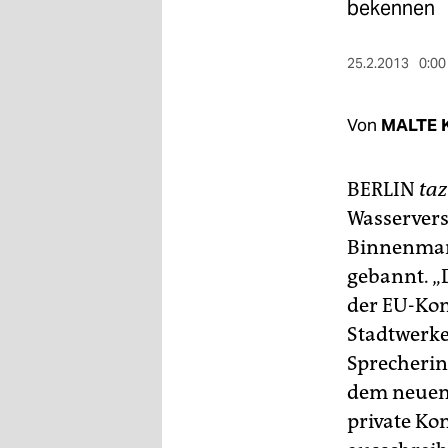
berlin
bekennen
nord
25.2.2013
0:00
wahrheit
Von
MALTE 
verlag
verlag
BERLIN
taz
veranstaltungen
Wasserver
Binnenmar
shop
gebannt. „
fragen & hilfe
der EU-Ko
unterstützen
Stadtwerke
Sprecherin
abo
dem neuen 
genossenschaft
private Ko