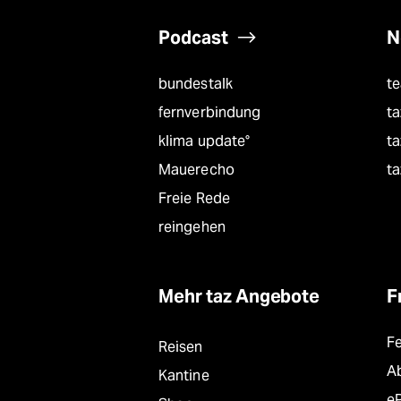
Podcast
N
bundestalk
t
fernverbindung
ta
klima update°
ta
Mauerecho
ta
Freie Rede
reingehen
Mehr taz Angebote
F
F
Reisen
A
Kantine
e