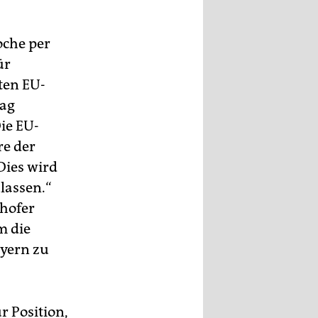
oche per
ür
ten EU-
rag
ie EU-
re der
Dies wird
lassen.“
ehofer
m die
yern zu
 Position,