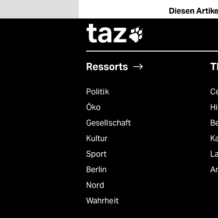
Diesen Artikel
taz

Ressorts
T
Politik
C
Öko
Hi
Gesellschaft
B
Kultur
K
Sport
L
Berlin
A
Nord
Wahrheit