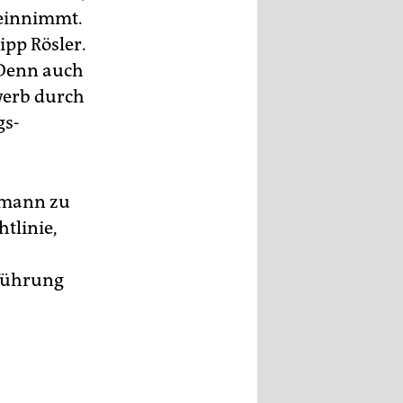
 einnimmt.
ipp Rösler.
 „Denn auch
ewerb durch
gs-
elmann zu
htlinie,
rführung