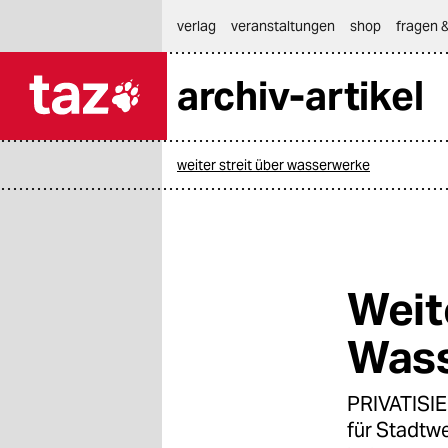
hautnavigation anspringen
hauptinhalt anspringen
footer anspringen
verlag
veranstaltungen
shop
fragen &
archiv-artikel

taz zahl ich
taz zahl ich
weiter streit über wasserwerke
themen
politik
öko
Weit
gesellschaft
Was
kultur
PRIVATISIE
sport
für Stadtwe