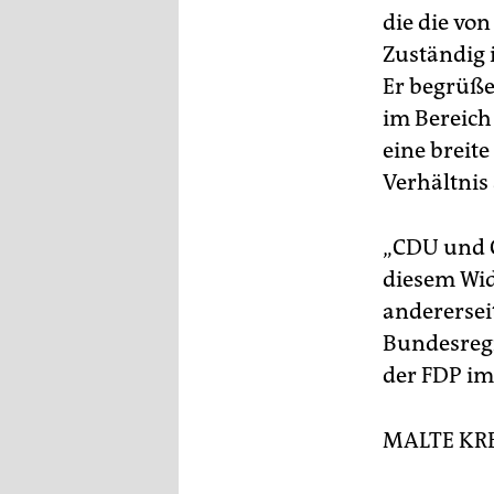
die die vo
Zuständig 
Er begrüße 
im Bereich
eine breit
Verhältnis
„CDU und C
diesem Wide
anderersei
Bundesregi
der FDP im
MALTE KR