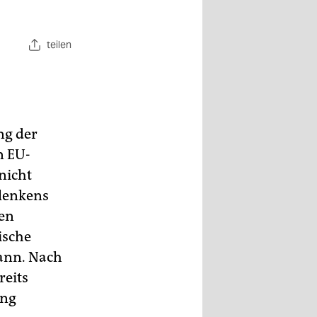
teilen
ng der
n EU-
nicht
nlenkens
en
ische
ann. Nach
reits
ung