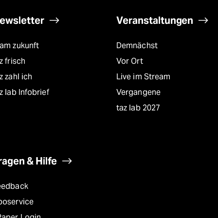
ewsletter
Veranstaltungen
eam zukunft
Demnächst
z frisch
Vor Ort
z zahl ich
Live im Stream
z lab Infobrief
Vergangene
taz lab 2027
ragen & Hilfe
eedback
boservice
Paper Login