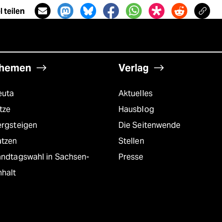
 teilen
hemen
Verlag
euta
Aktuelles
tze
Hausblog
ergsteigen
Die Seitenwende
atzen
Stellen
andtagswahl in Sachsen-
Presse
nhalt