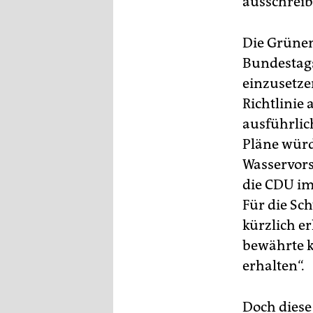
ausschreib
epaper login
Die Grünen
Bundestags
einzusetze
Richtlinie
ausführlic
Pläne würd
Wasservors
die CDU im
Für die Sc
kürzlich er
bewährte 
erhalten“.
Doch diese