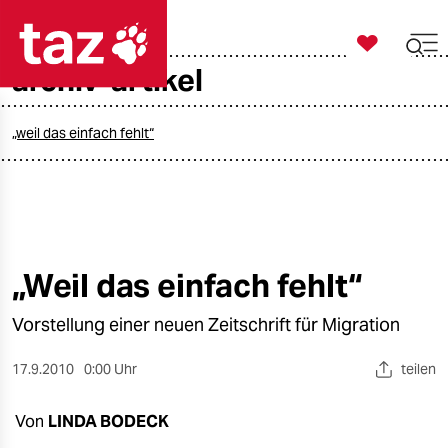

taz zahl ich
archiv-artikel

taz zahl ich
taz zahl ich
„weil das einfach fehlt“
themen
politik
öko
„Weil das einfach fehlt“
gesellschaft
Vorstellung einer neuen Zeitschrift für Migration
kultur
17.9.2010
0:00 Uhr
teilen
sport
Von
LINDA BODECK