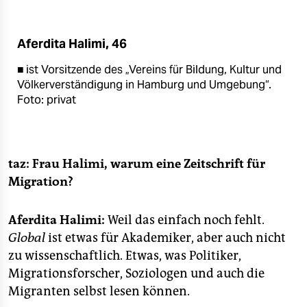
berlin
nord
Aferdita Halimi, 46
wahrheit
■ ist Vorsitzende des „Vereins für Bildung, Kultur und
Völkerverständigung in Hamburg und Umgebung“.
verlag
Foto: privat
verlag
veranstaltungen
taz: Frau Halimi, warum eine Zeitschrift für
shop
Migration?
fragen & hilfe
Aferdita Halimi:
Weil das einfach noch fehlt.
unterstützen
Global
ist etwas für Akademiker, aber auch nicht
zu wissenschaftlich. Etwas, was Politiker,
abo
Migrationsforscher, Soziologen und auch die
genossenschaft
Migranten selbst lesen können.