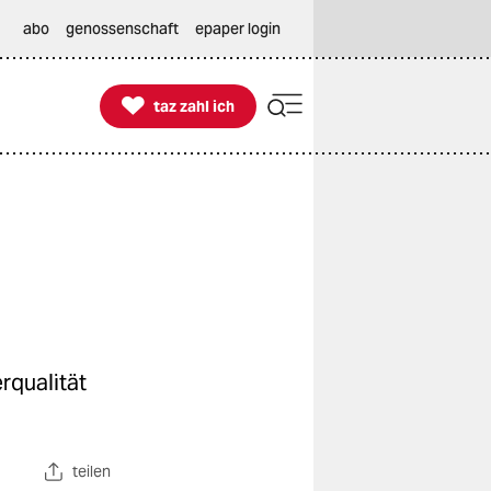
abo
genossenschaft
epaper login

taz zahl ich
taz zahl ich
rqualität
teilen