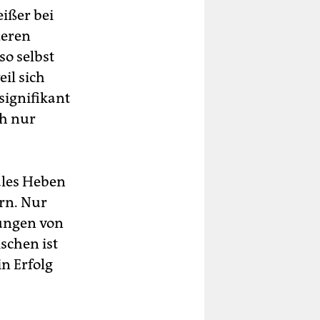
eißer bei
deren
so selbst
il sich
signifikant
ch nur
males Heben
rn. Nur
fungen von
schen ist
in Erfolg