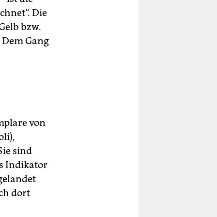
chnet“. Die
Gelb bzw.
t. Dem Gang
mplare von
li),
Sie sind
s Indikator
gelandet
ch dort