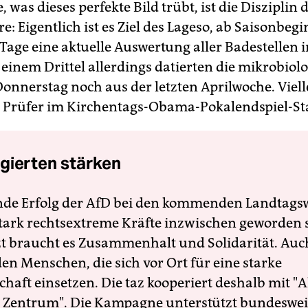
, was dieses perfekte Bild trübt, ist die Disziplin 
e: Eigentlich ist es Ziel des Lageso, ab Saisonbeg
 Tage eine aktuelle Auswertung aller Badestellen 
i einem Drittel allerdings ­datierten die mikrobio
onnerstag noch aus der letzten Aprilwoche. Viell
e Prüfer im Kirchentags-Obama-Pokalendspiel-St
gierten stärken
nde Erfolg der AfD bei den kommenden Landtags
 stark rechtsextreme Kräfte inzwischen geworden 
zt braucht es Zusammenhalt und Solidarität. Auc
en Menschen, die sich vor Ort für eine starke
schaft einsetzen. Die taz kooperiert deshalb mit "A
 Zentrum". Die Kampagne unterstützt bundesweit