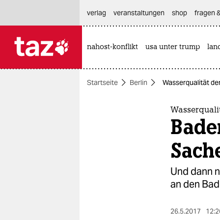
hautnavigation anspringen
hauptinhalt anspringen
footer anspringen
verlag
veranstaltungen
shop
fragen &
nahost-konflikt
usa unter trump
lan

taz zahl ich
taz zahl ich
Startseite
Berlin
Wasserqualität de
themen
politik
Wasserqualit
Baden
öko
Sach
gesellschaft
Und dann ni
kultur
an den Bad
sport
26.5.2017
12:2