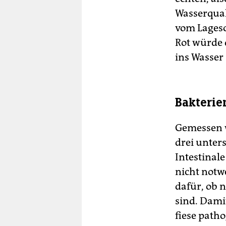
Wasserqual
vom Lages
Rot würde 
ins Wasser
Bakterie
Gemessen w
drei unters
Intestinale
nicht notw
dafür, ob 
sind. Damit
fiese path