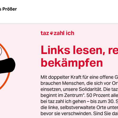
s Prößer
s 100.000 Menschen mit orangen Bändchen am
taz
zahl ich
 bevölkern die Stadt, Terrorangst, Promi-Gäste 

zeugen zusätzlichen Nervenkitzel, und dann wird
Links lesen, r
 am Samstag auch noch richtig heiß: Bis zu 30 Gr
Wochenende in Berlin erwartet. Was liegt da nähe
bekämpfen
len See unterzutauchen?
Mit doppelter Kraft für eine offene G
 voller Wasser, und das Landesamt für Gesundheit
brauchen Menschen, die sich vor O
ageso) weist 39 zugelassene und kontrollierte Bad
einsetzen, unsere Solidarität. Die ta
um Müggelsee und Dahme im Südosten, Tegeler 
beginnt im Zentrum“. 50 Prozent a
bei taz zahl ich gehen – bis zum 30
im Nordwesten sowie Wannsee, Unterhavel und
die linke, selbstverwaltete Orte unte
eenkette im Südwesten gibt es viel Auswahl. Nu
bevor sie verschwinden. Sind Sie da
ist das Angebot übersichtlich.