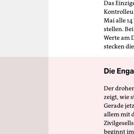
Das Einzige
Kontrolleur
Mai alle 14
stellen. Be
Werte am D
stecken di
Die Enga
Der drohe
zeigt, wie
Gerade jet
allem mit d
Zivilgesell
beginnt im