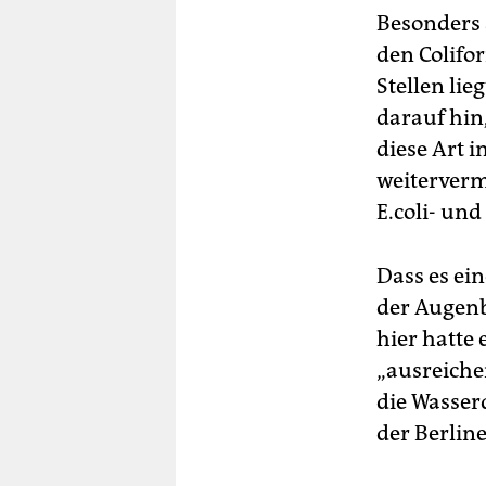
Besonders a
den Colifo
Stellen lie
darauf hin
diese Art 
weiterverm
E.coli- und
Dass es ein
der Augenb
hier hatte
„ausreiche
die Wasserq
der Berlin