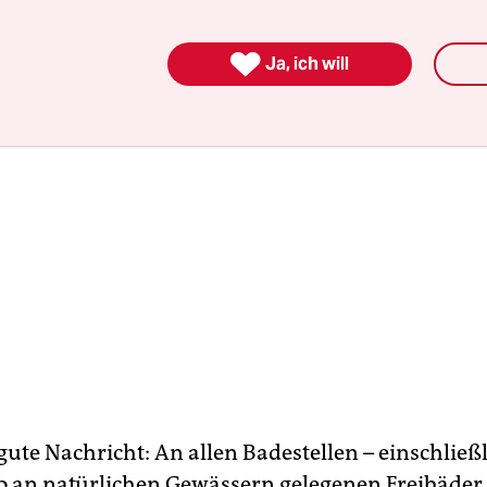

Ja, ich will
gute Nachricht: An allen Badestellen – einschließ
so an natürlichen Gewässern gelegenen Freibäder –