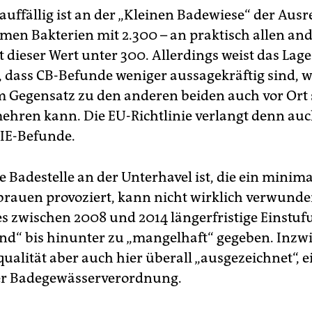
uffällig ist an der „Kleinen Badewiese“ der Ausr
rmen Bakterien mit 2.300 – an praktisch allen an
gt dieser Wert unter 300. Allerdings weist das Lage
, dass CB-Befunde weniger aussagekräftig sind, we
im Gegensatz zu den anderen beiden auch vor Ort 
ehren kann. Die EU-Richtlinie verlangt denn au
 IE-Befunde.
e Badestelle an der Unterhavel ist, die ein mini
rauen provoziert, kann nicht wirklich verwunde
 es zwischen 2008 und 2014 längerfristige Einstu
nd“ bis hinunter zu „mangelhaft“ gegeben. Inzwi
ualität aber auch hier überall „ausgezeichnet“, e
er Badegewässerverordnung.