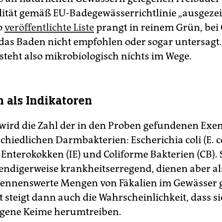
ität gemäß EU-Badegewässerrichtlinie „ausgezei
o
veröffentlichte Liste
prangt in reinem Grün, bei 
das Baden nicht empfohlen oder sogar untersag
 steht also mikrobiologisch nichts im Wege.
n als Indikatoren
ird die Zahl der in den Proben gefundenen Exe
chiedlichen Darmbakterien: Escherichia coli (E. co
 Enterokokken (IE) und Coliforme Bakterien (CB). 
endigerweise krankheitserregend, dienen aber al
nennenswerte Mengen von Fäkalien im Gewässer 
 steigt dann auch die Wahrscheinlichkeit, dass si
ogene Keime herumtreiben.