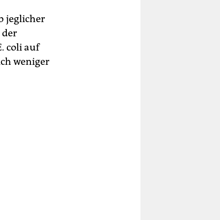
b jeglicher
 der
 coli auf
lich weniger