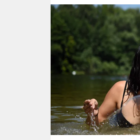
berlin
nord
wahrheit
verlag
verlag
veranstaltungen
shop
fragen & hilfe
unterstützen
abo
genossenschaft