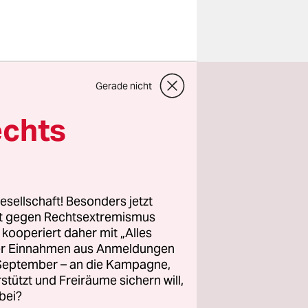
und
Gerade nicht
 es
echts
ad Celsius
r, als in
esellschaft! Besonders jetzt
 und
rt gegen Rechtsextremismus
estellen
z kooperiert daher mit „Alles
See und
ller Einnahmen aus Anmeldungen
. September – an die Kampagne,
rstützt und Freiräume sichern will,
r im
bei?