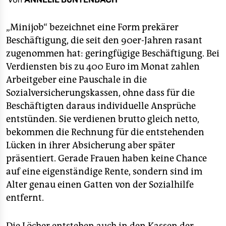
berlin
nord
„Minijob“ bezeichnet eine Form prekärer
Beschäftigung, die seit den 90er-Jahren rasant
wahrheit
zugenommen hat: geringfügige Beschäftigung. Bei
Verdiensten bis zu 400 Euro im Monat zahlen
verlag
Arbeitgeber eine Pauschale in die
verlag
Sozialversicherungskassen, ohne dass für die
Beschäftigten daraus individuelle Ansprüche
veranstaltungen
entstünden. Sie verdienen brutto gleich netto,
shop
bekommen die Rechnung für die entstehenden
Lücken in ihrer Absicherung aber später
fragen & hilfe
präsentiert. Gerade Frauen haben keine Chance
unterstützen
auf eine eigenständige Rente, sondern sind im
Alter genau einen Gatten von der Sozialhilfe
abo
entfernt.
genossenschaft