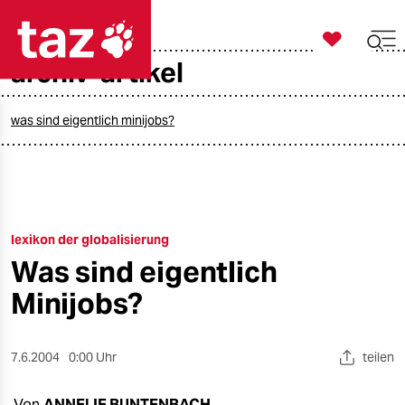

taz zahl ich
archiv-artikel

taz zahl ich
taz zahl ich
was sind eigentlich minijobs?
themen
politik
lexikon der globalisierung
öko
Was sind eigentlich
gesellschaft
Minijobs?
kultur
7.6.2004
0:00 Uhr
teilen
sport
Von
ANNELIE BUNTENBACH