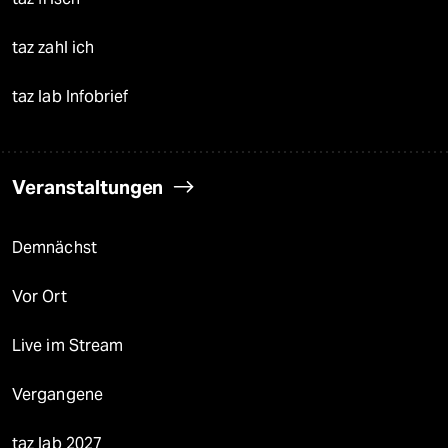
taz zahl ich
taz lab Infobrief
Veranstaltungen
Demnächst
Vor Ort
Live im Stream
Vergangene
taz lab 2027