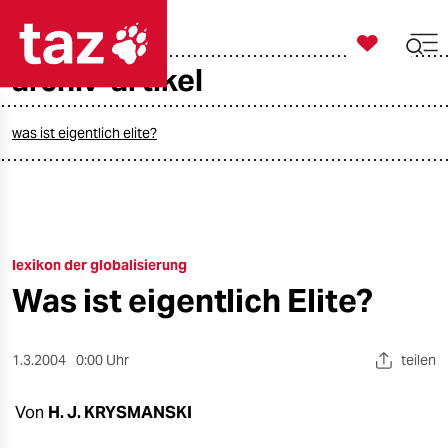

taz zahl ich
archiv-artikel

taz zahl ich
taz zahl ich
was ist eigentlich elite?
themen
politik
lexikon der globalisierung
öko
Was ist eigentlich Elite?
gesellschaft
kultur
1.3.2004
0:00 Uhr
teilen
sport
Von
H. J. KRYSMANSKI