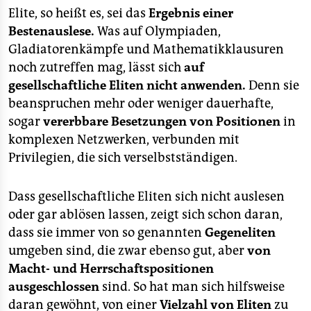
berlin
Elite, so heißt es, sei das
Ergebnis einer
nord
Bestenauslese.
Was auf Olympiaden,
Gladiatorenkämpfe und Mathematikklausuren
wahrheit
noch zutreffen mag, lässt sich
auf
gesellschaftliche Eliten nicht anwenden.
Denn sie
verlag
beanspruchen mehr oder weniger dauerhafte,
sogar
vererbbare Besetzungen von Positionen
in
verlag
komplexen Netzwerken, verbunden mit
veranstaltungen
Privilegien, die sich verselbstständigen.
shop
Dass gesellschaftliche Eliten sich nicht auslesen
fragen & hilfe
oder gar ablösen lassen, zeigt sich schon daran,
unterstützen
dass sie immer von so genannten
Gegeneliten
umgeben sind, die zwar ebenso gut, aber
von
abo
Macht- und Herrschaftspositionen
ausgeschlossen
sind. So hat man sich hilfsweise
genossenschaft
daran gewöhnt, von einer
Vielzahl von Eliten
zu