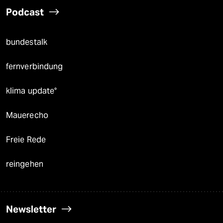
Podcast
bundestalk
fernverbindung
klima update°
Mauerecho
Freie Rede
reingehen
Newsletter