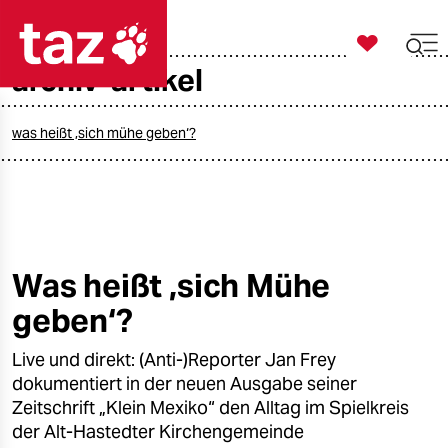

taz zahl ich
archiv-artikel

taz zahl ich
taz zahl ich
was heißt ‚sich mühe geben‘?
themen
politik
öko
Was heißt ‚sich Mühe
geben‘?
gesellschaft
Live und direkt: (Anti-)Reporter Jan Frey
kultur
dokumentiert in der neuen Ausgabe seiner
sport
Zeitschrift „Klein Mexiko“ den Alltag im Spielkreis
der Alt-Hastedter Kirchengemeinde