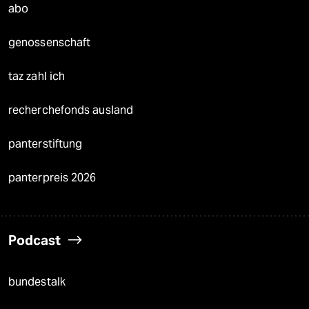
abo
genossenschaft
taz zahl ich
recherchefonds ausland
panterstiftung
panterpreis 2026
Podcast
bundestalk