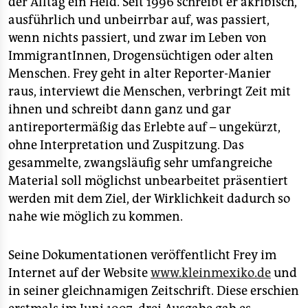
der Alltag ein Held. Seit 1996 schreibt er akribisch,
epaper login
ausführlich und unbeirrbar auf, was passiert,
wenn nichts passiert, und zwar im Leben von
ImmigrantInnen, Drogensüchtigen oder alten
Menschen. Frey geht in alter Reporter-Manier
raus, interviewt die Menschen, verbringt Zeit mit
ihnen und schreibt dann ganz und gar
antireportermäßig das Erlebte auf – ungekürzt,
ohne Interpretation und Zuspitzung. Das
gesammelte, zwangsläufig sehr umfangreiche
Material soll möglichst unbearbeitet präsentiert
werden mit dem Ziel, der Wirklichkeit dadurch so
nahe wie möglich zu kommen.
Seine Dokumentationen veröffentlicht Frey im
Internet auf der Website
www.kleinmexiko.de
und
in seiner gleichnamigen Zeitschrift. Diese erschien