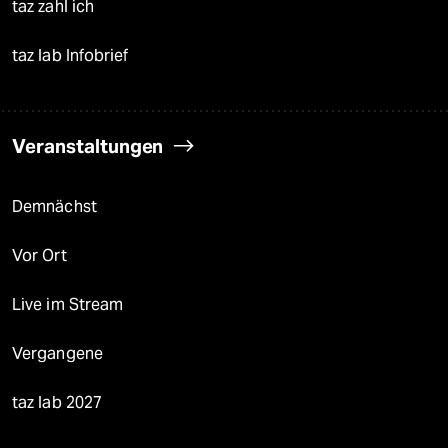
taz zahl ich
taz lab Infobrief
Veranstaltungen
Demnächst
Vor Ort
Live im Stream
Vergangene
taz lab 2027