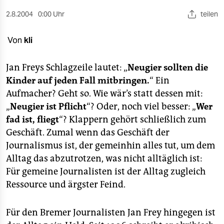
berlin
2.8.2004
0:00 Uhr
teilen
nord
Von
kli
wahrheit
verlag
Jan Freys Schlagzeile lautet: „
Neugier sollten die
Kinder auf jeden Fall mitbringen.
“ Ein
verlag
Aufmacher? Geht so. Wie wär’s statt dessen mit:
„
Neugier ist Pflicht
“? Oder, noch viel besser: „
Wer
veranstaltungen
fad ist, fliegt
“? Klappern gehört schließlich zum
shop
Geschäft. Zumal wenn das Geschäft der
Journalismus ist, der gemeinhin alles tut, um dem
fragen & hilfe
Alltag das abzutrotzen, was nicht alltäglich ist:
unterstützen
Für gemeine Journalisten ist der Alltag zugleich
Ressource und ärgster Feind.
abo
genossenschaft
Für den Bremer Journalisten Jan Frey hingegen ist