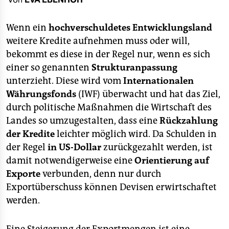
berlin
nord
Wenn ein
hochverschuldetes Entwicklungsland
weitere Kredite aufnehmen muss oder will,
wahrheit
bekommt es diese in der Regel nur, wenn es sich
einer so genannten
Strukturanpassung
verlag
unterzieht. Diese wird vom
Internationalen
verlag
Währungsfonds
(IWF) überwacht und hat das Ziel,
durch politische Maßnahmen die Wirtschaft des
veranstaltungen
Landes so umzugestalten, dass eine
Rückzahlung
shop
der Kredite
leichter möglich wird. Da Schulden in
der Regel
in US-Dollar
zurückgezahlt werden, ist
fragen & hilfe
damit notwendigerweise eine
Orientierung auf
unterstützen
Exporte
verbunden, denn nur durch
Exportüberschuss können Devisen erwirtschaftet
abo
werden.
genossenschaft