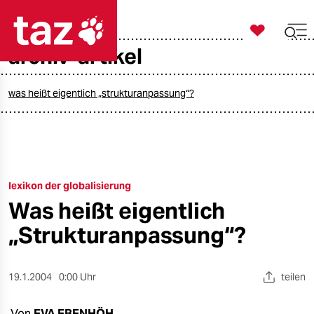

taz zahl ich
archiv-artikel

taz zahl ich
taz zahl ich
was heißt eigentlich „strukturanpassung“?
themen
politik
lexikon der globalisierung
öko
Was heißt eigentlich
gesellschaft
„Strukturanpassung“?
kultur
19.1.2004
0:00 Uhr
teilen
sport
Von
EVA EBENHÖH