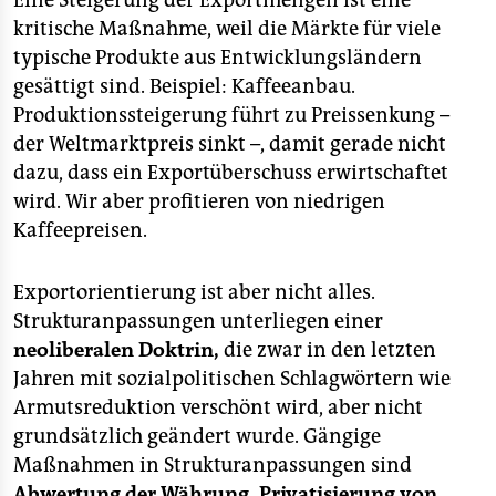
Eine Steigerung der Exportmengen ist eine
epaper login
kritische Maßnahme, weil die Märkte für viele
typische Produkte aus Entwicklungsländern
gesättigt sind. Beispiel: Kaffeeanbau.
Produktionssteigerung führt zu Preissenkung –
der Weltmarktpreis sinkt –, damit gerade nicht
dazu, dass ein Exportüberschuss erwirtschaftet
wird. Wir aber profitieren von niedrigen
Kaffeepreisen.
Exportorientierung ist aber nicht alles.
Strukturanpassungen unterliegen einer
neoliberalen Doktrin,
die zwar in den letzten
Jahren mit sozialpolitischen Schlagwörtern wie
Armutsreduktion verschönt wird, aber nicht
grundsätzlich geändert wurde. Gängige
Maßnahmen in Strukturanpassungen sind
Abwertung der Währung, Privatisierung von