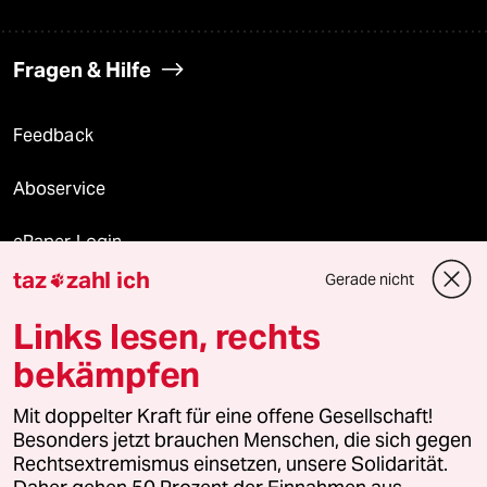
Fragen & Hilfe
Feedback
Aboservice
ePaper Login
taz
zahl ich
Gerade nicht

Downloads für Abonnierende
Links lesen, rechts
bekämpfen
© 2026 taz Verlags und Vertriebs GmbH
Mit doppelter Kraft für eine offene Gesellschaft!
Alle Rechte vorbehalten. Bei rechtlichen Fragen oder für Genehmigungen
wenden Sie sich bitte an
lizenzen@taz.de
Besonders jetzt brauchen Menschen, die sich gegen
Rechtsextremismus einsetzen, unsere Solidarität.