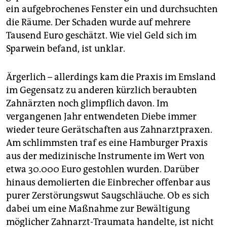
berlin
ein aufgebrochenes Fenster ein und durchsuchten
die Räume. Der Schaden wurde auf mehrere
nord
Tausend Euro geschätzt. Wie viel Geld sich im
wahrheit
Sparwein befand, ist unklar.
verlag
Ärgerlich – allerdings kam die Praxis im Emsland
verlag
im Gegensatz zu anderen kürzlich beraubten
Zahnärzten noch glimpflich davon. Im
veranstaltungen
vergangenen Jahr entwendeten Diebe immer
shop
wieder teure Gerätschaften aus Zahnarztpraxen.
Am schlimmsten traf es eine Hamburger Praxis
fragen & hilfe
aus der medizinische Instrumente im Wert von
unterstützen
etwa 30.000 Euro gestohlen wurden. Darüber
hinaus demolierten die Einbrecher offenbar aus
abo
purer Zerstörungswut Saugschläuche. Ob es sich
dabei um eine Maßnahme zur Bewältigung
genossenschaft
möglicher Zahnarzt-Traumata handelte, ist nicht