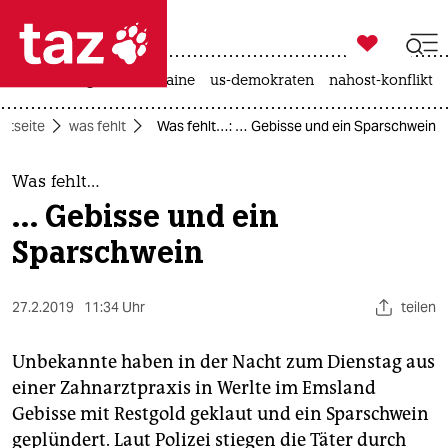

taz zahl ich
hitze
krieg in der ukraine
us-demokraten
nahost-konflikt

taz zahl ich
artseite
was fehlt
Was fehlt…: … Gebisse und ein Sparschwein
taz zahl ich
themen
Was fehlt…
… Gebisse und ein
politik
Sparschwein
öko
27.2.2019
11:34 Uhr
teilen
gesellschaft
kultur
Unbekannte haben in der Nacht zum Dienstag aus
einer Zahnarztpraxis in Werlte im Emsland
sport
Gebisse mit Restgold geklaut und ein Sparschwein
geplündert. Laut Polizei stiegen die Täter durch