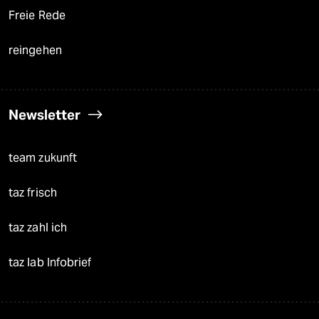
Freie Rede
reingehen
Newsletter
team zukunft
taz frisch
taz zahl ich
taz lab Infobrief