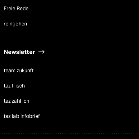
Freie Rede
reingehen
Newsletter
team zukunft
taz frisch
taz zahl ich
taz lab Infobrief