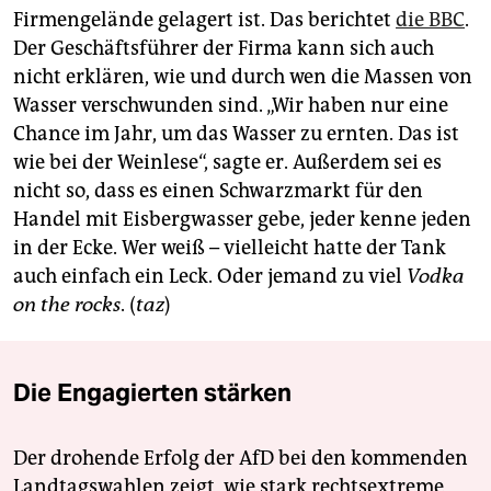
berlin
Firmengelände gelagert ist. Das berichtet
die BBC
.
Der Geschäftsführer der Firma kann sich auch
nord
nicht erklären, wie und durch wen die Massen von
wahrheit
Wasser verschwunden sind. „Wir haben nur eine
Chance im Jahr, um das Wasser zu ernten. Das ist
verlag
wie bei der Weinlese“, sagte er. Außerdem sei es
nicht so, dass es einen Schwarzmarkt für den
verlag
Handel mit Eisbergwasser gebe, jeder kenne jeden
veranstaltungen
in der Ecke. Wer weiß – vielleicht hatte der Tank
auch einfach ein Leck. Oder jemand zu viel
Vodka
shop
on the rocks
. (
taz
)
fragen & hilfe
unterstützen
Die Engagierten stärken
abo
genossenschaft
Der drohende Erfolg der AfD bei den kommenden
Landtagswahlen zeigt, wie stark rechtsextreme