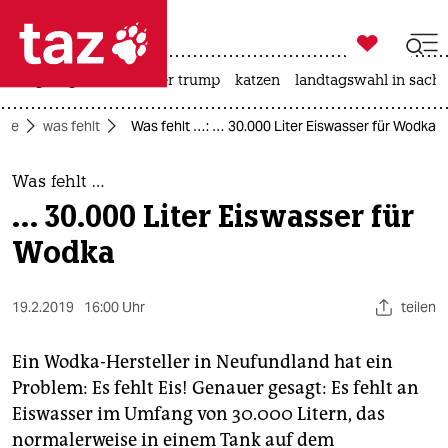

taz zahl ich
bergsteigen
usa unter trump
katzen
landtagswahl in sachs

taz zahl ich
eite
was fehlt
Was fehlt …: … 30.000 Liter Eiswasser für Wodka
taz zahl ich
themen
Was fehlt …
… 30.000 Liter Eiswasser für
politik
Wodka
öko
19.2.2019
16:00 Uhr
teilen
gesellschaft
kultur
Ein Wodka-Hersteller in Neufundland hat ein
Problem: Es fehlt Eis! Genauer gesagt: Es fehlt an
sport
Eiswasser im Umfang von 30.000 Litern, das
normalerweise in einem Tank auf dem