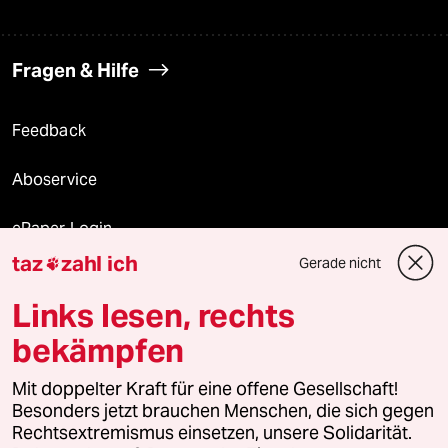
Fragen & Hilfe
Feedback
Aboservice
ePaper Login
taz
zahl ich
Gerade nicht

Downloads für Abonnierende
Links lesen, rechts
bekämpfen
© 2026 taz Verlags und Vertriebs GmbH
Mit doppelter Kraft für eine offene Gesellschaft!
Alle Rechte vorbehalten. Bei rechtlichen Fragen oder für Genehmigungen
wenden Sie sich bitte an
lizenzen@taz.de
Besonders jetzt brauchen Menschen, die sich gegen
Rechtsextremismus einsetzen, unsere Solidarität.