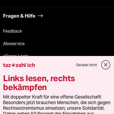
Fragen & Hilfe
Feedback
Aboservice
ePaper Login
taz
zahl ich
Gerade nicht

Downloads für Abonnierende
Links lesen, rechts
bekämpfen
© 2026 taz Verlags und Vertriebs GmbH
Mit doppelter Kraft für eine offene Gesellschaft!
Alle Rechte vorbehalten. Bei rechtlichen Fragen oder für Genehmigungen
wenden Sie sich bitte an
lizenzen@taz.de
Besonders jetzt brauchen Menschen, die sich gegen
Rechtsextremismus einsetzen, unsere Solidarität.
Daher gehen 50 Prozent der Einnahmen aus