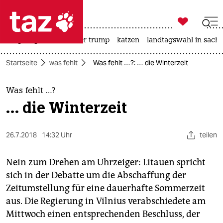

taz zahl ich
bergsteigen
usa unter trump
katzen
landtagswahl in sachs

taz zahl ich
Startseite
was fehlt
Was fehlt …?: … die Winterzeit
taz zahl ich
themen
Was fehlt …?
… die Winterzeit
politik
öko
26.7.2018
14:32 Uhr
teilen
gesellschaft
Nein zum Drehen am Uhrzeiger: Litauen spricht
sich in der Debatte um die Abschaffung der
kultur
Zeitumstellung für eine dauerhafte Sommerzeit
aus. Die Regierung in Vilnius verabschiedete am
sport
Mittwoch einen entsprechenden Beschluss, der