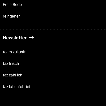
Freie Rede
reingehen
Newsletter
team zukunft
taz frisch
taz zahl ich
taz lab Infobrief