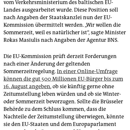
berlin
vom Verkehrsministerium des baltischen EU-
Landes ausgearbeitet wurde. Diese Position soll
nord
nach Angaben der Staatskanzlei nun der EU-
Kommission übermittelt werden. „Wir wollen die
wahrheit
Sommerzeit, weil es natürlicher ist“, sagte Minister
verlag
Rokas Masiulis nach Angaben der Agentur BNS.
verlag
Die EU-Kommission prüft derzeit Forderungen
veranstaltungen
nach einer Änderung der geltenden
Sommerzeitregelung.
In einer Online-Umfrage
shop
können die gut 500 Millionen EU-Bürger bis zum
fragen & hilfe
16. August angeben
, ob sie künftig gerne ohne
Zeitumstellung leben würden und ob sie Winter-
unterstützen
oder Sommerzeit bevorzugen. Sollte die Brüsseler
abo
Behörde zu dem Schluss kommen, dass die
Nachteile der Zeitumstellung überwiegen, könnte
genossenschaft
sie den EU-Staaten und dem Europaparlament