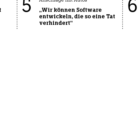
5
6
Anschläge mit Autos
t
„Wir können Software
entwickeln, die so eine Tat
verhindert“