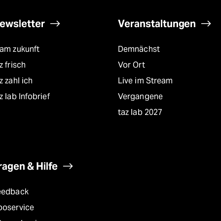
ewsletter
Veranstaltungen
eam zukunft
Demnächst
z frisch
Vor Ort
z zahl ich
Live im Stream
z lab Infobrief
Vergangene
taz lab 2027
ragen & Hilfe
eedback
boservice