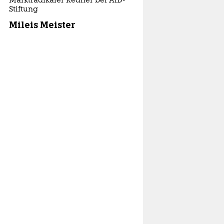
Marktradikaler Redner bei AfD-
Stiftung
Mileis Meister