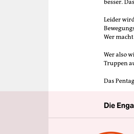
berlin
besser. Da
nord
Leider wir
wahrheit
Bewegungspr
Wer macht 
verlag
verlag
Wer also w
Truppen au
veranstaltungen
shop
Das Pentag
fragen & hilfe
unterstützen
Die Enga
abo
Der drohe
genossenschaft
zeigt, wie