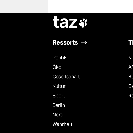
taz

Ressorts
T
Politik
N
Öko
A
Gesellschaft
B
Kultur
C
Sport
R
Berlin
Nord
Wahrheit