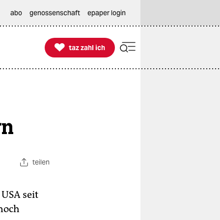
abo
genossenschaft
epaper login

taz zahl ich
taz zahl ich
rn
teilen
 USA seit
 noch