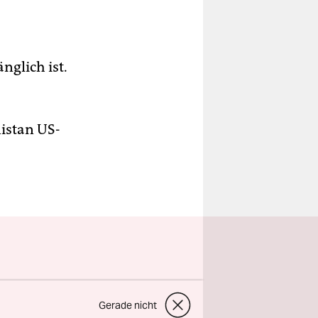
nglich ist.
nistan US-
wahlen
Gerade nicht
sind.