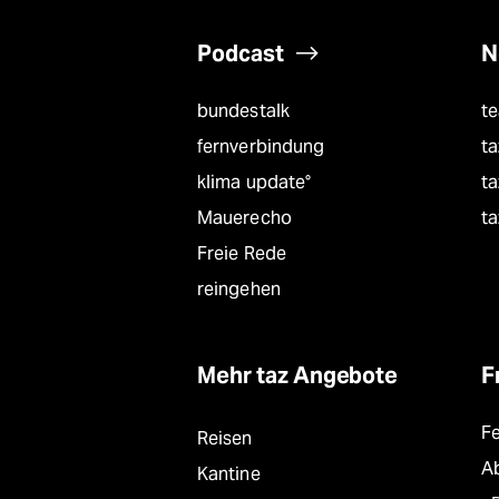
Podcast
N
bundestalk
t
fernverbindung
ta
klima update°
ta
Mauerecho
ta
Freie Rede
reingehen
Mehr taz Angebote
F
F
Reisen
A
Kantine