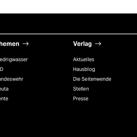
hemen
Verlag
iedrigwasser
Aktuelles
fD
Hausblog
undeswehr
Die Seitenwende
euta
Stellen
ente
Presse