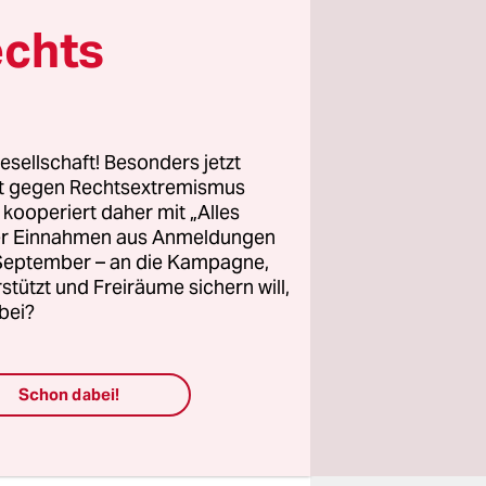
h und vor
echts
lles
 linke,
ür deren
esellschaft! Besonders jetzt
n, frei
rt gegen Rechtsextremismus
ngagement.
z kooperiert daher mit „Alles
ller Einnahmen aus Anmeldungen
e unsere
. September – an die Kampagne,
rstützt und Freiräume sichern will,
bei?
Schon dabei!