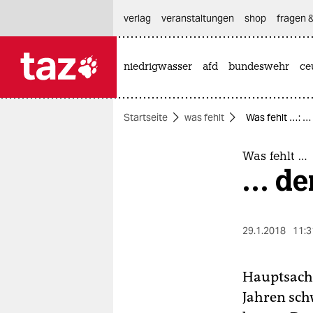
hautnavigation anspringen
hauptinhalt anspringen
footer anspringen
verlag
veranstaltungen
shop
fragen &
niedrigwasser
afd
bundeswehr
ce

taz zahl ich
taz zahl ich
Startseite
was fehlt
Was fehlt …: …
themen
politik
Was fehlt …
… de
öko
gesellschaft
29.1.2018
11:3
kultur
Hauptsache 
sport
Jahren sch