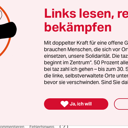
zt braucht es Zusammenhalt und Solidarität. Auc
Links lesen, r
en Menschen, die sich vor Ort für eine starke
bekämpfen
schaft einsetzen. Die taz kooperiert deshalb mit "A
 Zentrum". Die Kampagne unterstützt bundesweit
altete Orte und baut einen solidarischen Fonds f
Mit doppelter Kraft für eine offene G
Erhalt auf. Eine offene Gesellschaft braucht gute
brauchen Menschen, die sich vor O
en Journalismus – und zivilgesellschaftliches E
einsetzen, unsere Solidarität. Die ta
beginnt im Zentrum“. 50 Prozent a
 auch? Dann machen Sie mit und unterstützen Si
bei taz zahl ich gehen – bis zum 30
die linke, selbstverwaltete Orte unte
bevor sie verschwinden. Sind Sie da
nterstützen

Ja, ich will
ommentieren
Fehlerhinweis