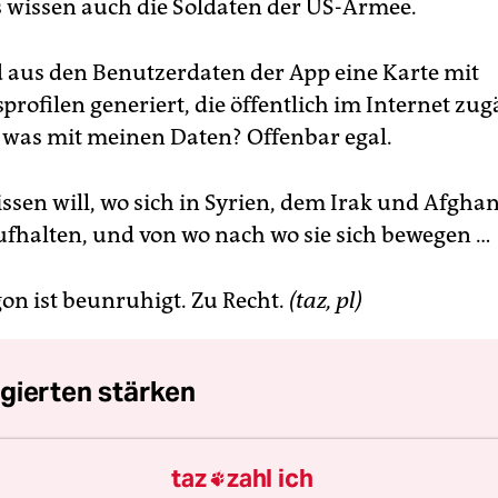
s wissen auch die Soldaten der US-Armee.
d aus den Benutzerdaten der App eine Karte mit
ofilen generiert, die öffentlich im Internet zugä
was mit meinen Daten? Offenbar egal.
issen will, wo sich in Syrien, dem Irak und Afgha
fhalten, und von wo nach wo sie sich bewegen …
on ist beunruhigt. Zu Recht.
(taz, pl)
gierten stärken
nde Erfolg der AfD bei den kommenden Landtags
taz
zahl ich

 stark rechtsextreme Kräfte inzwischen geworden 