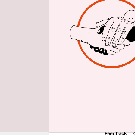
epaper login
Gerade jet
allem mit d
Zivilgesell
beginnt im
selbstverw
Schutz und 
zugänglich
Finden Sie
Aktion.
Jetzt u
Feedback
K