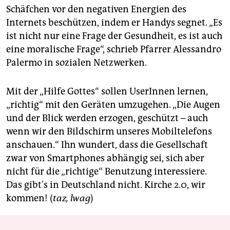
berlin
Schäfchen vor den negativen Energien des
Internets beschützen, indem er Handys segnet. „Es
nord
ist nicht nur eine Frage der Gesundheit, es ist auch
wahrheit
eine moralische Frage“, schrieb Pfarrer Alessandro
Palermo in sozialen Netzwerken.
verlag
verlag
Mit der „Hilfe Gottes“ sollen UserInnen lernen,
„richtig“ mit den Geräten umzugehen. „Die Augen
veranstaltungen
und der Blick werden erzogen, geschützt – auch
shop
wenn wir den Bildschirm unseres Mobiltelefons
anschauen.“ Ihn wundert, dass die Gesellschaft
fragen & hilfe
zwar von Smartphones abhängig sei, sich aber
unterstützen
nicht für die „richtige“ Benutzung interessiere.
Das gibt's in Deutschland nicht. Kirche 2.0, wir
abo
kommen! (
taz, lwag
)
genossenschaft