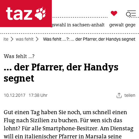

taz zahl ich
hitze
surfen
landtagswahl in sachsen-anhalt
gewalt gegen

taz zahl ich
seite
was fehlt
Was fehlt …?: … der Pfarrer, der Handys segnet
taz zahl ich
themen
Was fehlt …?
… der Pfarrer, der Handys
politik
segnet
öko
10.12.2017
17:38 Uhr
teilen
gesellschaft
kultur
Gut einen Tag haben Sie noch, um schnell einen
Flug nach Sizilien zu buchen. Für wen sich das
sport
lohnt? Für alle Smartphone-Besitzer. Am Dienstag
will ein italienischer Pfarrer in Marsala seine