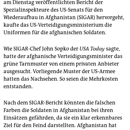
berlin
am Dienstag veröffentlichten Bericht der
Spezialinspekteure des US-Senats für den
nord
Wiederaufbau in Afghanistan (SIGAR) hervorgeht,
kaufte das US-Verteidigungsministerium die
wahrheit
Uniformen für die afghanischen Soldaten.
verlag
Wie SIGAR-Chef John Sopko der
USA Today
sagte,
verlag
hatte der afghanische Verteidigungsminister das
veranstaltungen
grüne Tarnmuster von einem privaten Anbieter
ausgesucht. Vorliegende Muster der US-Armee
shop
hatten das Nachsehen. So seien die Mehrkosten
fragen & hilfe
entstanden.
unterstützen
Nach dem SIGAR-Bericht könnten die falschen
abo
Farben die Soldaten in Afghanistan bei ihren
Einsätzen gefährden, da sie ein klar erkennbares
genossenschaft
Ziel für den Feind darstellten. Afghanistan hat