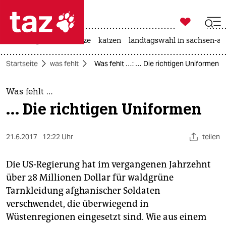

taz zahl ich
iran-krieg
ceuta
hitze
katzen
landtagswahl in sachsen-an

taz zahl ich
Startseite
was fehlt
Was fehlt …: … Die richtigen Uniformen
taz zahl ich
themen
Was fehlt …
… Die richtigen Uniformen
politik
öko
21.6.2017
12:22 Uhr
teilen
gesellschaft
Die US-Regierung hat im vergangenen Jahrzehnt
über 28 Millionen Dollar für waldgrüne
kultur
Tarnkleidung afghanischer Soldaten
verschwendet, die überwiegend in
sport
Wüstenregionen eingesetzt sind. Wie aus einem