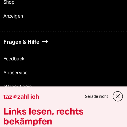
Shop
Anzeigen
Fragen & Hilfe
Feedback
Aboservice
ePaper Login
taz
zahl ich
Gerade nicht

Downloads für Abonnierende
Links lesen, rechts
bekämpfen
© 2026 taz Verlags und Vertriebs GmbH