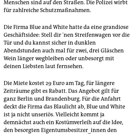
berlin
Menschen sind auf den Straßen. Die Polizei wirbt
für zahlreiche Schutzmaßnahmen.
nord
wahrheit
Die Firma Blue and White hatte da eine grandiose
Geschäftsidee: Stell dir 'nen Streifenwagen vor die
verlag
Tür und du kannst sicher in dunklen
Abendstunden auch mal für zwei, drei Gläschen
verlag
Wein länger wegbleiben oder unbesorgt mit
veranstaltungen
deinen Liebsten laut fernsehen.
shop
Die Miete kostet 29 Euro am Tag, für längere
fragen & hilfe
Zeiträume gibt es Rabatt. Das Angebot gilt für
ganz Berlin und Brandenburg. Für die Anfahrt
unterstützen
deckt die Firma das Blaulicht ab, Blue und White
abo
ist ja nicht unseriös. Vielleicht kommt ja
demnächst auch ein Kostümverleih auf die Idee,
genossenschaft
den besorgten Eigentumsbesitzer_innen den