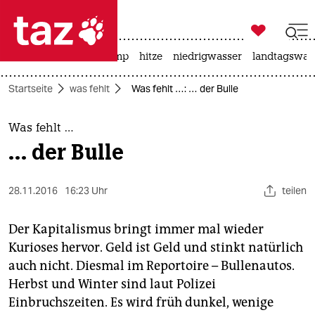

taz zahl ich
katzen
usa unter trump
hitze
niedrigwasser
landtagswahl

taz zahl ich
Startseite
was fehlt
Was fehlt …: … der Bulle
taz zahl ich
themen
Was fehlt …
… der Bulle
politik
öko
28.11.2016
16:23 Uhr
teilen
gesellschaft
Der Kapitalismus bringt immer mal wieder
Kurioses hervor. Geld ist Geld und stinkt natürlich
kultur
auch nicht. Diesmal im Reportoire – Bullenautos.
Herbst und Winter sind laut Polizei
sport
Einbruchszeiten. Es wird früh dunkel, wenige