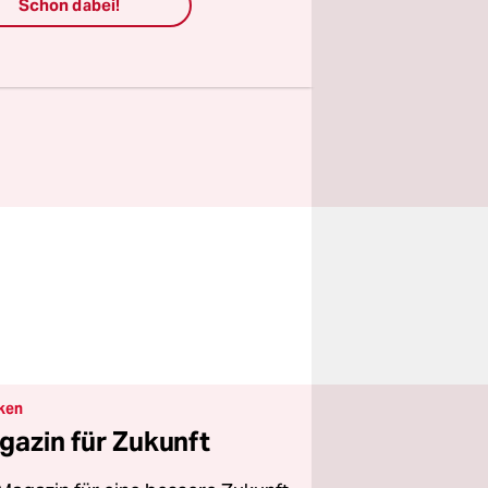
Schon dabei!
ngagement.
e unsere
ken
gazin für Zukunft