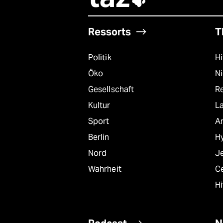
Ressorts
T
Politik
Hi
Öko
N
Gesellschaft
R
Kultur
L
Sport
A
Berlin
Hy
Nord
J
Wahrheit
C
Hi