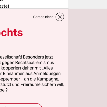
ertet
e Kramer.
Gerade nicht
echts
wahlen
esellschaft! Besonders jetzt
sind.
rt gegen Rechtsextremismus
h und vor
z kooperiert daher mit „Alles
ller Einnahmen aus Anmeldungen
. September – an die Kampagne,
lles
rstützt und Freiräume sichern will,
 linke,
bei?
ür deren
n, frei