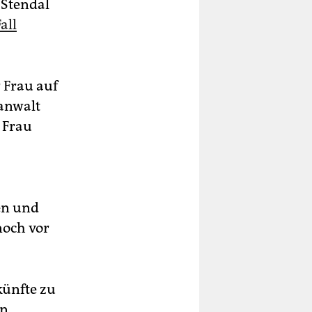
 Stendal
all
 Frau auf
sanwalt
 Frau
en und
noch vor
künfte zu
en