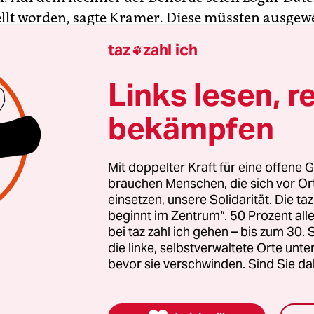
ellt worden, sagte Kramer. Diese müssten ausgew
s gilt zunächst die Unschuldsvermutung“, betont
taz
zahl ich

Links lesen, r
gierten stärken
bekämpfen
nde Erfolg der AfD bei den kommenden Landtags
Mit doppelter Kraft für eine offene G
 stark rechtsextreme Kräfte inzwischen geworden 
brauchen Menschen, die sich vor O
zt braucht es Zusammenhalt und Solidarität. Auc
einsetzen, unsere Solidarität. Die ta
beginnt im Zentrum“. 50 Prozent a
en Menschen, die sich vor Ort für eine starke
bei taz zahl ich gehen – bis zum 30
schaft einsetzen. Die taz kooperiert deshalb mit "A
die linke, selbstverwaltete Orte unte
 Zentrum". Die Kampagne unterstützt bundesweit
bevor sie verschwinden. Sind Sie da
altete Orte und baut einen solidarischen Fonds f
Erhalt auf. Eine offene Gesellschaft braucht gute