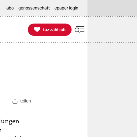
abo
genossenschaft
epaper login

taz zahl ich
taz zahl ich
teilen
dlungen
n