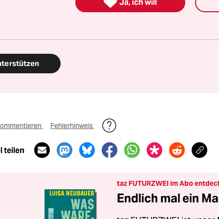

Ja, ich will
en Journalismus – und zivilgesellschaftliches E
 auch? Dann machen Sie mit und unterstützen Si
nterstützen
ommentieren
Fehlerhinweis
 teilen
taz FUTURZWEI im Abo entdec
Endlich mal ein Ma