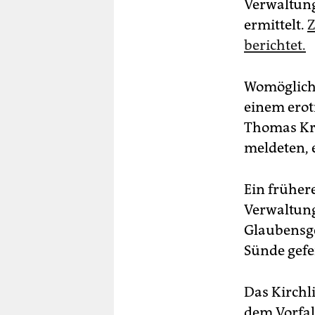
berlin
Verwaltung
ermittelt.
Z
nord
berichtet.
wahrheit
Womöglich 
verlag
einem erot
verlag
Thomas Kra
meldeten, e
veranstaltungen
shop
Ein früher
fragen & hilfe
Verwaltung
Glaubensge
unterstützen
Sünde gefei
abo
genossenschaft
Das Kirchl
dem Vorfal