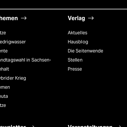
hemen
Verlag
tze
Aktuelles
iedrigwasser
Hausblog
ente
Die Seitenwende
andtagswahl in Sachsen-
Stellen
nhalt
Presse
brider Krieg
emen
euta
tze