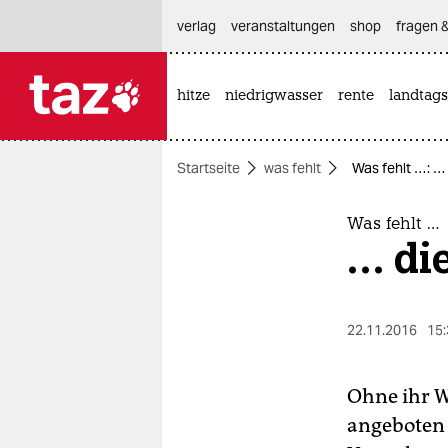
hautnavigation anspringen
hauptinhalt anspringen
footer anspringen
verlag
veranstaltungen
shop
fragen &
hitze
niedrigwasser
rente
landtags

taz zahl ich
taz zahl ich
Startseite
was fehlt
Was fehlt …: …
themen
politik
Was fehlt …
… di
öko
gesellschaft
22.11.2016
15:
kultur
Ohne ihr W
sport
angeboten 