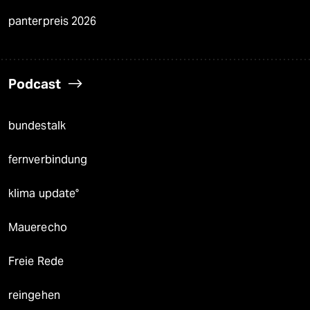
panterpreis 2026
Podcast
bundestalk
fernverbindung
klima update°
Mauerecho
Freie Rede
reingehen