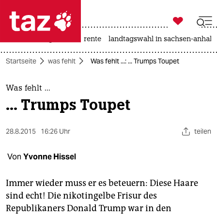

taz zahl ich
hitze
niedrigwasser
rente
landtagswahl in sachsen-anhalt

taz zahl ich
Startseite
was fehlt
Was fehlt ...: ... Trumps Toupet
taz zahl ich
themen
Was fehlt ...
... Trumps Toupet
politik
öko
28.8.2015
16:26 Uhr
teilen
gesellschaft
Von
Yvonne Hissel
kultur
Immer wieder muss er es beteuern: Diese Haare
sind echt! Die nikotingelbe Frisur des
sport
Republikaners Donald Trump war in den