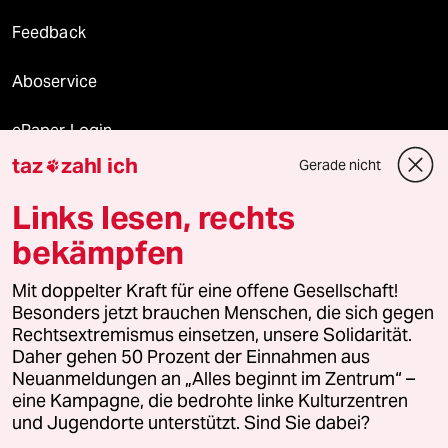
Feedback
Aboservice
ePaper Login
taz
zahl ich
Gerade nicht

Downloads für Abonnierende
Links lesen, rechts
bekämpfen
© 2026 taz Verlags und Vertriebs GmbH
Alle Rechte vorbehalten. Bei rechtlichen Fragen oder für Genehmigungen
Mit doppelter Kraft für eine offene Gesellschaft!
wenden Sie sich bitte an
lizenzen@taz.de
Besonders jetzt brauchen Menschen, die sich gegen
Rechtsextremismus einsetzen, unsere Solidarität.
Daher gehen 50 Prozent der Einnahmen aus
Feedback
Redaktionsstatut
Kommune-Richtlinien
KI-
Neuanmeldungen an „Alles beginnt im Zentrum“ –
eine Kampagne, die bedrohte linke Kulturzentren
Leitlinie
Informant
Datenschutz
Impressum
AGB
und Jugendorte unterstützt. Sind Sie dabei?