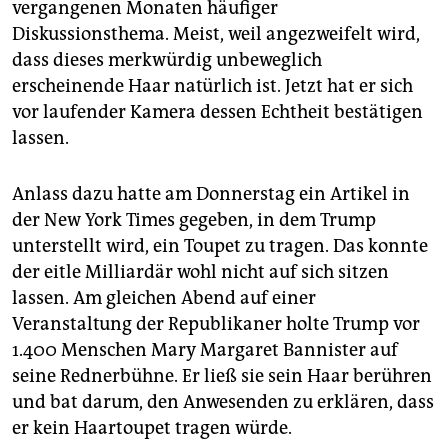
berlin
vergangenen Monaten häufiger
Diskussionsthema. Meist, weil angezweifelt wird,
nord
dass dieses merkwürdig unbeweglich
erscheinende Haar natürlich ist. Jetzt hat er sich
wahrheit
vor laufender Kamera dessen Echtheit bestätigen
verlag
lassen.
verlag
Anlass dazu hatte am Donnerstag ein Artikel in
veranstaltungen
der New York Times gegeben, in dem Trump
unterstellt wird, ein Toupet zu tragen. Das konnte
shop
der eitle Milliardär wohl nicht auf sich sitzen
fragen & hilfe
lassen. Am gleichen Abend auf einer
Veranstaltung der Republikaner holte Trump vor
unterstützen
1.400 Menschen Mary Margaret Bannister auf
abo
seine Rednerbühne. Er ließ sie sein Haar berühren
und bat darum, den Anwesenden zu erklären, dass
genossenschaft
er kein Haartoupet tragen würde.