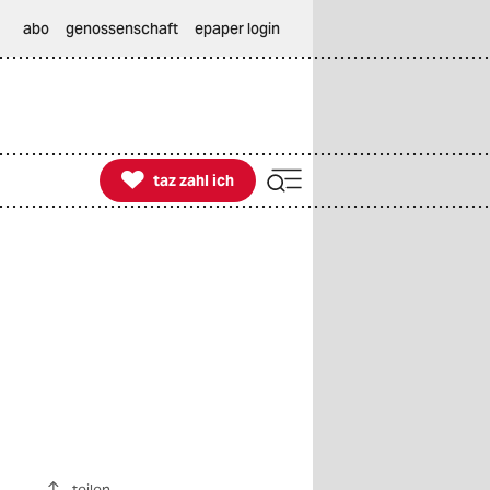
abo
genossenschaft
epaper login

taz zahl ich
taz zahl ich