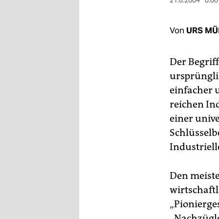
berlin
21.6.2004
0:00
nord
Von
URS MÜ
wahrheit
Der Begrif
verlag
ursprüngli
verlag
einfacher 
reichen Ind
veranstaltungen
einer univ
shop
Schlüsselbe
fragen & hilfe
Industriel
unterstützen
Den meiste
abo
wirtschaft
genossenschaft
„Pionierge
„Nachzügle