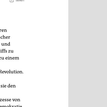
teilen
hren
scher
n und
iffs zu
 zu einem
Revolution.
sie den
zesse von
emokratie,