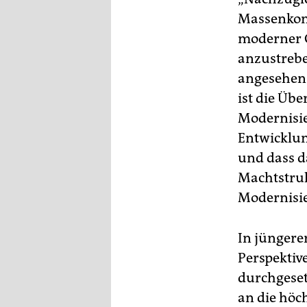
epaper login
Massenkon
moderner G
anzustrebe
angesehen.
ist die Ü
Modernisie
Entwicklun
und dass d
Machtstruk
Modernisie
In jüngerer
Perspektiv
durchgeset
an die höc