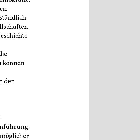
hen
ständlich
llschaften
Geschichte
die
in können
on den
s
ranführung
tmöglicher