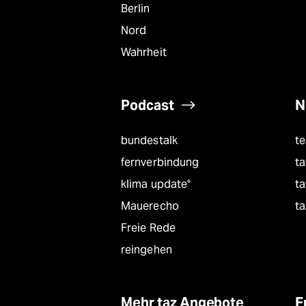
Berlin
Nord
Wahrheit
Podcast
N
bundestalk
t
fernverbindung
ta
klima update°
ta
Mauerecho
ta
Freie Rede
reingehen
Mehr taz Angebote
F