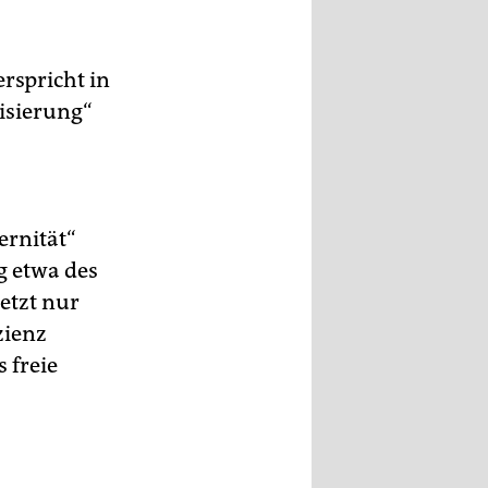
rspricht in
isierung“
ernität“
g etwa des
etzt nur
zienz
 freie