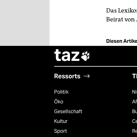
Das Lexiko
Beirat von
Diesen Artikel
taz

Ressorts
T
Politik
N
Öko
A
Gesellschaft
B
Kultur
C
Sport
R