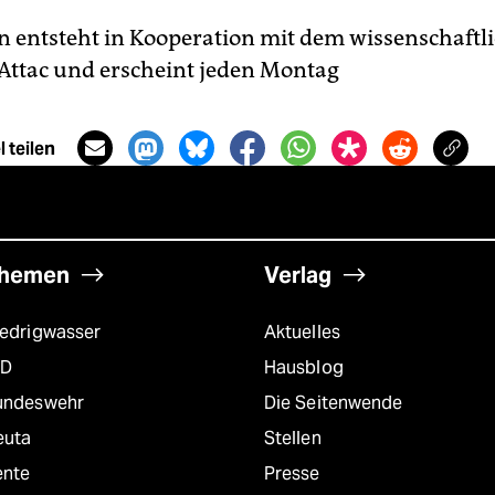
n entsteht in Kooperation mit dem wissenschaftl
 Attac und erscheint jeden Montag
 teilen
hemen
Verlag
iedrigwasser
Aktuelles
fD
Hausblog
undeswehr
Die Seitenwende
euta
Stellen
ente
Presse