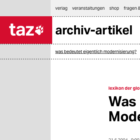
hautnavigation anspringen
hauptinhalt anspringen
footer anspringen
verlag
veranstaltungen
shop
fragen &
archiv-artikel

taz zahl ich
taz zahl ich
was bedeutet eigentlich modernisierung?
themen
politik
öko
lexikon der glo
Was 
gesellschaft
Mode
kultur
sport