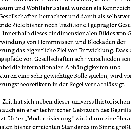
sum und Wohlfahrtsstaat wurden als Kennzeic
esellschaften betrachtet und damit als selbstver
nde Ziele bisher noch traditionell geprägter Gese
 Innerhalb dieses eindimensionalen Bildes von 
berwindung von Hemmnissen und Blockaden der
rung das eigentliche Ziel von Entwicklung. Dass 
gspfade von Gesellschaften sehr verschieden se
abei die internationalen Abhängigkeiten und
turen eine sehr gewichtige Rolle spielen, wird v
rungstheoretikern in der Regel vernachlässigt.
 Zeit hat sich neben dieser universalhistorischen
e auch ein eher technischer Gebrauch des Begriff
zt. Unter „Modernisierung“ wird dann eine He
hsten bisher erreichten Standards im Sinne größ