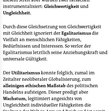
diesem Streit aber wurden zwei Tatsachen
epaper login
instrumentalisiert:
Gleichwertigkeit
und
Ungleichheit.
Durch diese Gleichsetzung von Gleichwertigkeit
mit Gleichheit ignoriert der
Egalitarismus
die
Vielfalt an menschlichen Fähigkeiten,
Bedürfnissen und Interessen. So verlor der
Egalitarismus letztlich seine Anziehungskraft und
universale Gültigkeit.
Der
Utilitarismus
konnte folglich, zumal im
Zeitalter neoliberaler Globalisierung, zum
alleinigen ethischen Maßstab
des politischen
Handelns aufsteigen. Dieser predigt aber
Wachstum,
legitimiert angesichts von
Ungleichheit individueller Fähigkeiten die