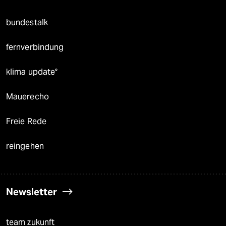
bundestalk
fernverbindung
klima update°
Mauerecho
Freie Rede
reingehen
Newsletter
team zukunft