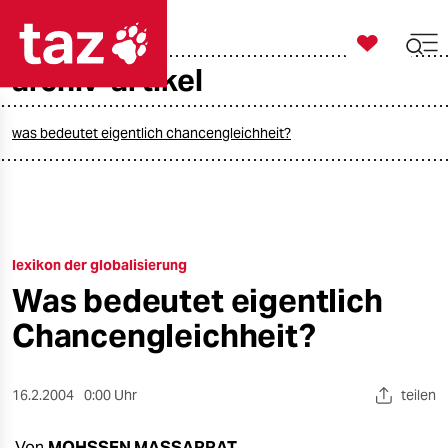

taz zahl ich
archiv-artikel

taz zahl ich
taz zahl ich
was bedeutet eigentlich chancengleichheit?
themen
politik
lexikon der globalisierung
öko
Was bedeutet eigentlich
gesellschaft
Chancengleichheit?
kultur
16.2.2004
0:00 Uhr
teilen
sport
Von
MOHSSEN MASSARRAT