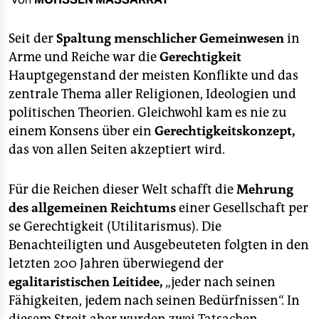
berlin
nord
Seit der
Spaltung menschlicher Gemeinwesen
in
Arme und Reiche war die
Gerechtigkeit
wahrheit
Hauptgegenstand der meisten Konflikte und das
zentrale Thema aller Religionen, Ideologien und
verlag
politischen Theorien. Gleichwohl kam es nie zu
verlag
einem Konsens über ein
Gerechtigkeitskonzept,
das von allen Seiten akzeptiert wird.
veranstaltungen
shop
Für die Reichen dieser Welt schafft die
Mehrung
des allgemeinen Reichtums
einer Gesellschaft per
fragen & hilfe
se Gerechtigkeit (Utilitarismus). Die
unterstützen
Benachteiligten und Ausgebeuteten folgten in den
letzten 200 Jahren überwiegend der
abo
egalitaristischen Leitidee,
„jeder nach seinen
genossenschaft
Fähigkeiten, jedem nach seinen Bedürfnissen“. In